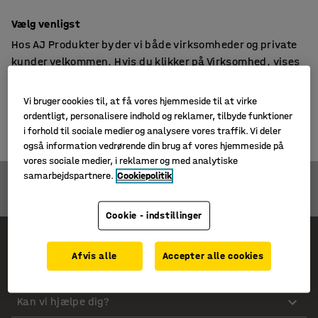
14 dages returret
Vælg venligst
Hos AJ Produkter byder vi både virksomheder og private
kunder velkommen. Hvis du klikker på Virksomhed, vises
priserne uden moms og under Privatkunde vises priserne
inklusive moms.
Vi bruger cookies til, at få vores hjemmeside til at virke
Ugyldig kode
ordentligt, personalisere indhold og reklamer, tilbyde funktioner
VIRKSOMHED
PRIVATKUNDE
i forhold til sociale medier og analysere vores traffik. Vi deler
også information vedrørende din brug af vores hjemmeside på
vores sociale medier, i reklamer og med analytiske
samarbejdspartnere.
Cookiepolitik
Cookie - indstillinger
KONTAKT KUNDESERVICE
Afvis alle
Accepter alle cookies
Kan vi hjælpe dig?