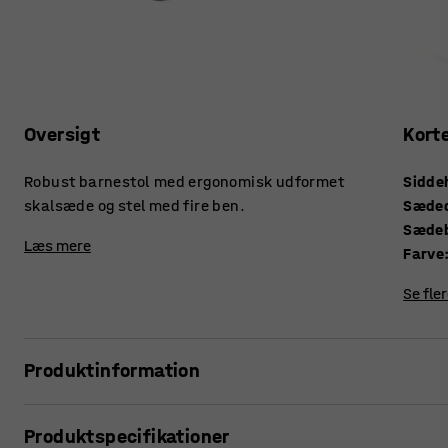
Oversigt
Kort
Robust barnestol med ergonomisk udformet
Sidde
skalsæde og stel med fire ben.
Sæde
Sæde
Læs mere
Farve
Se fle
Produktinformation
Stol ALDA I er den perfekte stol til klasseværelset, kantine
Produktspecifikationer
design giver dig mulighed for nemt at variere din siddestilli