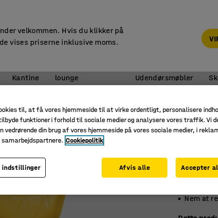
14 dages returret
under velkommen. Hvis du klikker på
V
de vises priserne inklusive moms.
Reception &
Kantine
lounge
Udendørsmøbler
Sk
tole
ookies til, at få vores hjemmeside til at virke ordentligt, personalisere indh
ilbyde funktioner i forhold til sociale medier og analysere vores traffik. Vi d
Barnest
n vedrørende din brug af vores hjemmeside på vores sociale medier, i rekl
Gul
e samarbejdspartnere.
Cookiepolitik
Art. nr.
:
36
 indstillinger
Afvis alle
Accepter al
Stabelba
Ergonomi
Nem at r
Dette produ