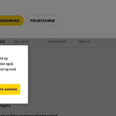
+45 5940 0999
info@ajprodukter.dk
IRKSOMHED
PRIVATKUNDE
Vores
Vi
Anmod om
ole
services
anbefaler
tilbud
old og
eler også
ol ALDA I
amer og med
1088
le cookies
r
sk sæde
engøre
kt er ikke længere tilgængeligt.