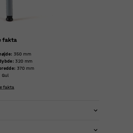
e fakta
højde
:
350
mm
dybde
:
320
mm
bredde
:
370
mm
:
Gul
re fakta
n eller andre skolemiljøer. Stolens unikke
ng for at forhindre, at du bliver træt i ryggen.