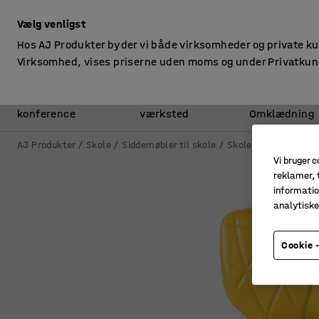
ekskl. moms
Vælg venligst
Hos AJ Produkter byder vi både virksomheder og private k
Virksomhed, vises priserne uden moms og under Privatkun
Kontor &
Lager &
konference
værksted
Omklædning
AJ Produkter
Skole
Siddemøbler til skole
Skolestole
Skoles
Vi bruger c
reklamer, t
informatio
analytisk
Cookie -