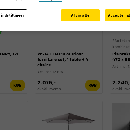
 indstillinger
Afvis alle
Accepter al
Fås i fler
kombinat
ENRY, 120
VISTA + CAPRI outdoor
Plantek
furniture set, 1 table + 4
470 x 8
chairs
Art. nr.
:
1
Art. nr.
:
131961
2.075,-
2.240,
KØB
KØB
ekskl. moms
ekskl. m