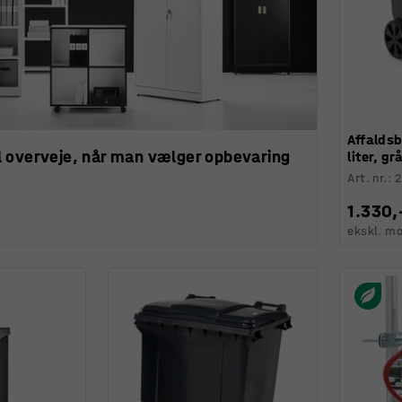
Affalds
 overveje, når man vælger opbevaring
liter, gr
Art. nr.
:
1.330,
ekskl. m