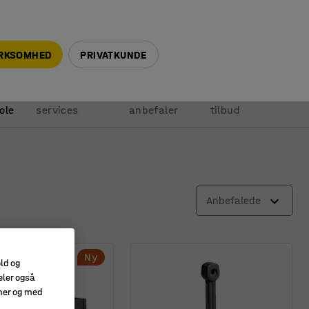
+45 5940 0999
info@ajprodukter.dk
IRKSOMHED
PRIVATKUNDE
Vores
Vi
Anmod om
ole
services
anbefaler
tilbud
Anbefalede
Ny
old og
eler også
amer og med