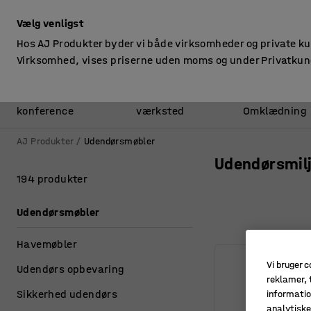
ekskl. moms
Vælg venligst
Hos AJ Produkter byder vi både virksomheder og private k
Virksomhed, vises priserne uden moms og under Privatkun
Kontor &
Lager &
konference
værksted
Omklædning
AJ Produkter
Udendørsmøbler
Udendørsmil
194 produkter
Udendørsmøbler
Havemøbler
Vi bruger c
Udendørs opbevaring
reklamer, t
Sikkerhed udendørs
informatio
analytisk