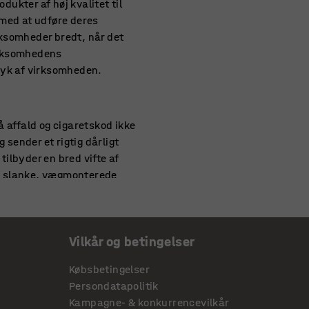
dukter af høj kvalitet til
 med at udføre deres
irksomheder bredt, når det
virksomhedens
tryk af virksomheden.
 affald og cigaretskod ikke
 sender et rigtig dårligt
tilbyder en bred vifte af
åde slanke, vægmonterede
få et rygeskur, der
ygere ved at begrænse
Vilkår og betingelser
Købsbetingelser
dere til at cykle på
Persondatapolitik
tiver giver plads til op til
Kampagne- & konkurrencevilkår