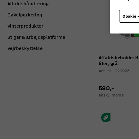
Affaldshåndtering
Cykelparkering
Cookie -
Vinterprodukter
Stiger & arbejdsplatforme
Vejrbeskyttelse
Affaldsbeholder H
liter, grå
Art. nr.
:
229023
580,-
ekskl. moms