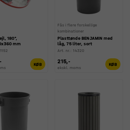
Fås i flere forskellige
kombinationer
jl, 180°,
Plasttønde BENJAMIN med
0x360 mm
låg, 75 liter, sort
1152
Art. nr.
:
14320
-
215,-
KØB
KØB
oms
ekskl. moms