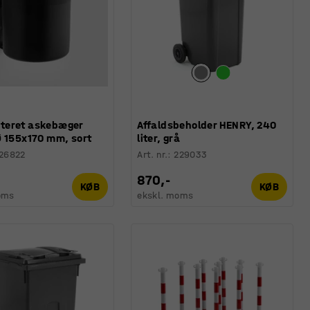
eret askebæger
Affaldsbeholder HENRY, 240
Ø 155x170 mm, sort
liter, grå
26822
Art. nr.
:
229033
870,-
KØB
KØB
oms
ekskl. moms