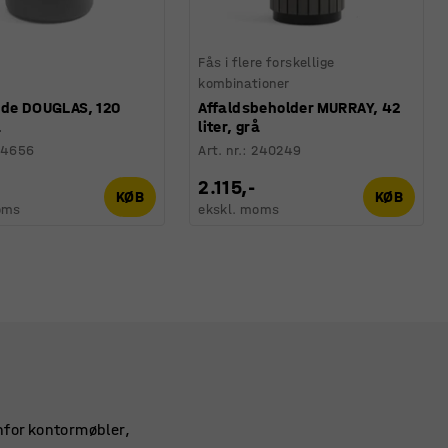
Fås i flere forskellige
kombinationer
nde DOUGLAS, 120
Affaldsbeholder MURRAY, 42
å
liter, grå
24656
Art. nr.
:
240249
2.115,-
KØB
KØB
oms
ekskl. moms
nfor kontormøbler,