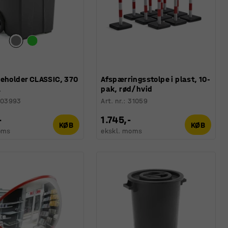
beholder CLASSIC, 370
Afspærringsstolpe i plast, 10-
å
pak, rød/hvid
203993
Art. nr.
:
31059
-
1.745,-
KØB
KØB
oms
ekskl. moms