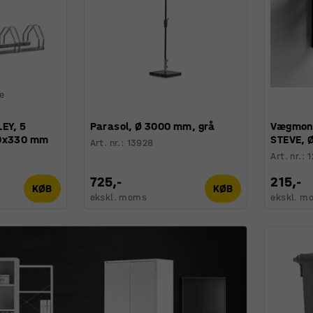
ge
EY, 5
Parasol, Ø 3000 mm, grå
Vægmont
20x330 mm
STEVE, 
Art. nr.
:
13928
Art. nr.
:
1
725,-
215,-
KØB
KØB
ekskl. moms
ekskl. m