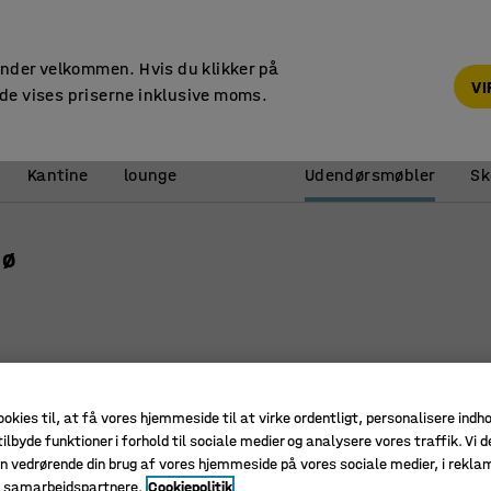
14 dages returret
under velkommen. Hvis du klikker på
V
de vises priserne inklusive moms.
Reception &
Kantine
lounge
Udendørsmøbler
Sk
jø
Pakke
ookies til, at få vores hjemmeside til at virke ordentligt, personalisere indh
Ny
ilbyde funktioner i forhold til sociale medier og analysere vores traffik. Vi d
n vedrørende din brug af vores hjemmeside på vores sociale medier, i rekl
e samarbejdspartnere.
Cookiepolitik