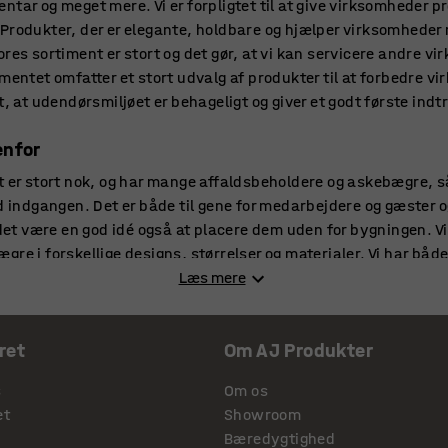
tar og meget mere. Vi er forpligtet til at give virksomheder pro
Produkter, der er elegante, holdbare og hjælper virksomheder
res sortiment er stort og det gør, at vi kan servicere andre v
imentet omfatter et stort udvalg af produkter til at forbedre 
t, at udendørsmiljøet er behageligt og giver et godt første ind
enfor
t er stort nok, og har mange affaldsbeholdere og askebægre, så
d indgangen. Det er både til gene for medarbejdere og gæster og
 det være en god idé også at placere dem uden for bygningen. Vi 
gre i forskellige designs, størrelser og materialer. Vi har b
sninger, så de passer dit behov. Det kunne også være en idé at 
Læs mere
g vind, hvilket skaber et behageligt udendørs miljø for ikke-r
ret
Om AJ Produkter
å arbejdspladsen
s
Om os
ger også til et behageligt udendørs miljø og opmuntre medarbej
et
Showroom
jdere er lige med mere produktive medarbejdere. Vores cykelsta
Bæredygtighed