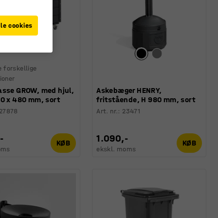
le cookies
e forskellige
ioner
asse GROW, med hjul,
Askebæger HENRY,
80 x 480 mm, sort
fritstående, H 980 mm, sort
27878
Art. nr.
:
23471
-
1.090,-
KØB
KØB
oms
ekskl. moms