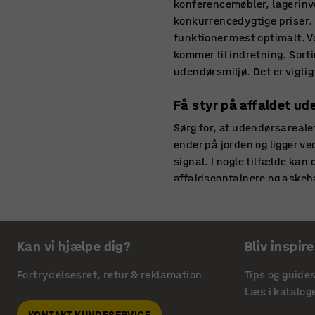
konferencemøbler, lagerinven
konkurrencedygtige priser. 
funktioner mest optimalt. Vo
kommer til indretning. Sort
udendørsmiljø. Det er vigtig
Få styr på affaldet ud
Sørg for, at udendørsareale
ender på jorden og ligger ve
signal. I nogle tilfælde kan
affaldscontainere og askebæ
modeller til store og små lø
beskytter rygere mod regn o
spredningen af røg.
Kan vi hjælpe dig?
Bliv inspire
Gør plads til cyklen p
Fortrydelsesret, retur & reklamation
Tips og guide
En god cykelparkering bidra
Læs i katalog
arbejde. Og sundere medarbe
KONTAKT KUNDESERVICE