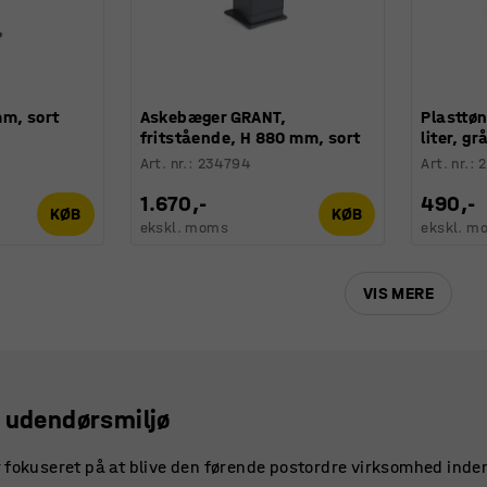
mm, sort
Askebæger GRANT,
Plasttø
fritstående, H 880 mm, sort
liter, gr
Art. nr.
:
234794
Art. nr.
:
1.670,-
490,-
KØB
KØB
ekskl. moms
ekskl. m
VIS MERE
t udendørsmiljø
 fokuseret på at blive den førende postordre virksomhed inde