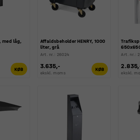
, med låg,
Affaldsbeholder HENRY, 1000
Trafikspe
liter, grå
650x65
Art. nr.
:
26024
Art. nr.
:
2
3.635,-
2.835,
KØB
KØB
ekskl. moms
ekskl. m