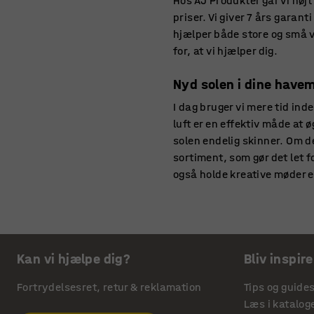
Hos AJ Produkter går vi højt 
priser. Vi giver 7 års garan
hjælper både store og små v
for, at vi hjælper dig.
Nyd solen i dine have
I dag bruger vi mere tid ind
luft er en effektiv måde at 
solen endelig skinner. Om de
sortiment, som gør det let f
også holde kreative møder
Udendørsmøbler til vi
I vores sortiment af udendø
vedligeholde. Uanset om du 
Kan vi hjælpe dig?
Bliv inspire
til din café eller restaurant
pladsbesparende opbevaring 
Fortrydelsesret, retur & reklamation
Tips og guide
kantinen på arbejdspladsen
Læs i katalog