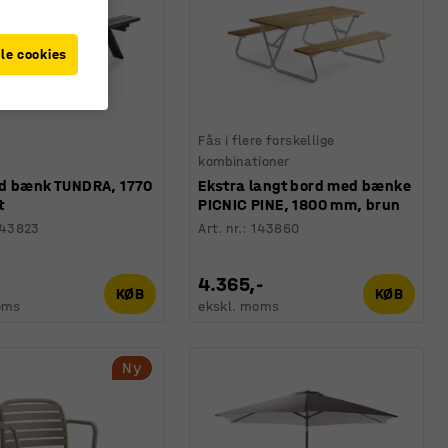
le cookies
Fås i flere forskellige
kombinationer
d bænk TUNDRA, 1770
Ekstra langt bord med bænke
t
PICNIC PINE, 1800 mm, brun
143823
Art. nr.
:
143860
4.365,-
KØB
KØB
oms
ekskl. moms
Ny