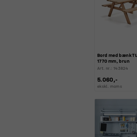
Bord med bænk T
1770 mm, brun
Art. nr.
:
143824
5.060,-
ekskl. moms