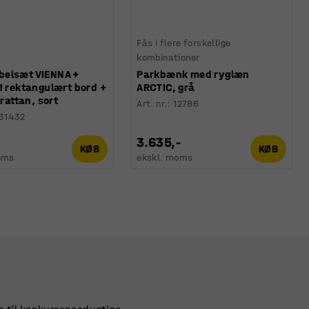
Fås i flere forskellige
kombinationer
elsæt VIENNA +
Parkbænk med ryglæn
1 rektangulært bord +
ARCTIC, grå
 rattan, sort
Art. nr.
:
12786
31432
-
3.635,-
KØB
KØB
oms
ekskl. moms