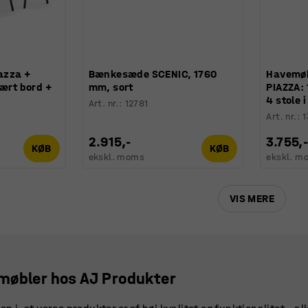
azza +
Bænkesæde SCENIC, 1760
Havemøb
lært bord +
mm, sort
PIAZZA: 
4 stole i
Art. nr.
:
12781
Art. nr.
:
1
2.915,-
3.755,
KØB
KØB
ekskl. moms
ekskl. m
VIS MERE
møbler hos AJ Produkter