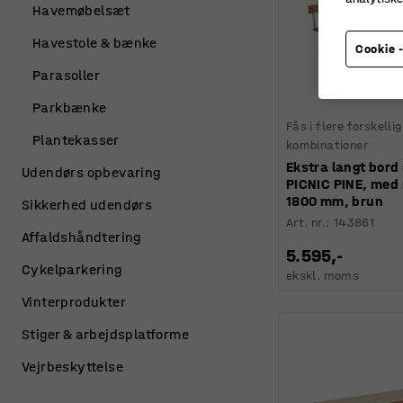
Havemøbelsæt
Havestole & bænke
Cookie -
Parasoller
Parkbænke
Fås i flere forskelli
Plantekasser
kombinationer
Ekstra langt bor
Udendørs opbevaring
PICNIC PINE, med
1800 mm, brun
Sikkerhed udendørs
Art. nr.
:
143861
Affaldshåndtering
5.595,-
Cykelparkering
ekskl. moms
Vinterprodukter
Stiger & arbejdsplatforme
Vejrbeskyttelse