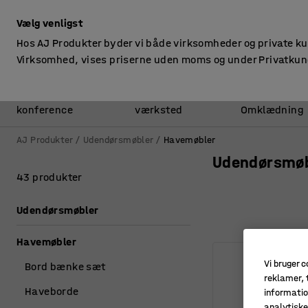
ekskl. moms
Vælg venligst
Hos AJ Produkter byder vi både virksomheder og private k
Virksomhed, vises priserne uden moms og under Privatkun
Kontor &
Lager &
konference
værksted
Omklædning
AJ Produkter
Udendørsmøbler
Havemøbler
Udendørsmøb
43 produkter
Udendørsmøbler
Havemøbler
Vi bruger c
Bord bænke sæt
reklamer, t
Haveborde
informatio
analytisk