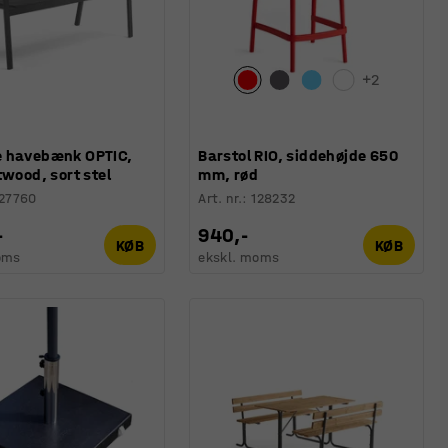
+
2
 havebænk OPTIC,
Barstol RIO, siddehøjde 650
twood, sort stel
mm, rød
27760
Art. nr.
:
128232
-
940,-
KØB
KØB
oms
ekskl. moms