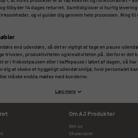
op i, at vores produkter er af høj kvalitet og funktionalitet – a
ti og tilbyder 14 dages returret. Samtidig lover vi hurtig leveri
irksomheder, og vi guider dig gennem hele processen. Ring til o
møbler
endørs end udendørs, så det er vigtigt at tage en pause udendør
øge trivslen, produktiviteten og kreativiteten på. Derfor er de
t er i frokostpausen eller i kaffepause i løbet af dagen, så har
or dig at skabe et hyggeligt udendørsmiljø, hvor personalet kan
 eller måske endda mødes med kunderne.
rksomheder og restaurationer
Læs mere
rsmøbler finder du havemøbler, som er både stilfulde, holdba
er på udkig efter små caféborde, parasoller, pæne udendørsst
ret
Om AJ Produkter
, så finder du det i vores sortiment. De fleste af vores stole ka
efter lukketid eller om vinteren. Du finder også haveborde o
s
Om os
 eller offentlige steder, såsom legepladser, parker, arbejds
et
Showroom