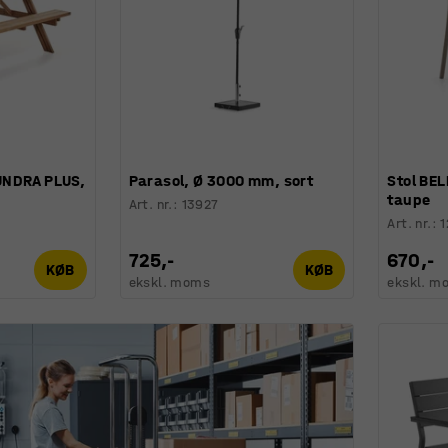
UNDRA PLUS,
Parasol, Ø 3000 mm, sort
Stol BE
taupe
Art. nr.
:
13927
Art. nr.
:
725,-
670,-
KØB
KØB
ekskl. moms
ekskl. m