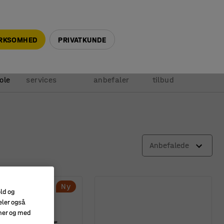
+45 5940 0999
info@ajprodukter.dk
IRKSOMHED
PRIVATKUNDE
Vores
Vi
Anmod om
ole
services
anbefaler
tilbud
Anbefalede
Ny
old og
eler også
amer og med