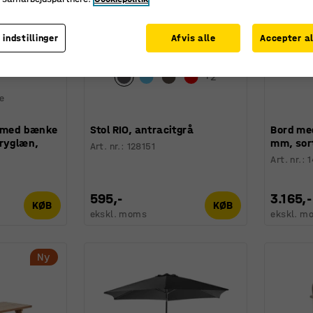
 indstillinger
Afvis alle
Accepter al
+
2
ge
d med bænke
Stol RIO, antracitgrå
Bord me
 ryglæn,
mm, sor
Art. nr.
:
128151
Art. nr.
:
595,-
3.165,-
KØB
KØB
ekskl. moms
ekskl. m
Ny