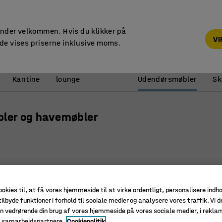
14 dages returret
under velkommen. Hvis du klikker på
V
de vises priserne inklusive moms.
Reception &
Kantine
lounge
Udendørsmøbler
Sk
ler og havemøbler
ookies til, at få vores hjemmeside til at virke ordentligt, personalisere indh
ilbyde funktioner i forhold til sociale medier og analysere vores traffik. Vi d
n vedrørende din brug af vores hjemmeside på vores sociale medier, i rekl
e samarbejdspartnere.
Cookiepolitik