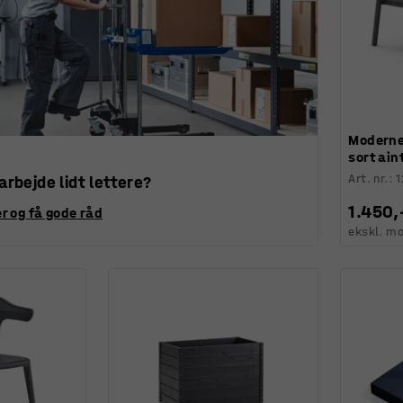
Moderne
sort ain
Art. nr.
:
1
 arbejde lidt lettere?
1.450,
r og få gode råd
ekskl. m