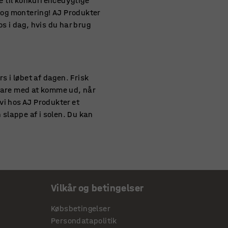
lle til konkurrencedygtige
ng og montering! AJ Produkter
s i dag, hvis du har brug
s i løbet af dagen. Frisk
t bare med at komme ud, når
 vi hos AJ Produkter et
 slappe af i solen. Du kan
re og nemme at
ole eller robuste lænestole
Vilkår og betingelser
n stables for en
g bord bænke sæt til
Købsbetingelser
pladser og svømmehallernes
Persondatapolitik