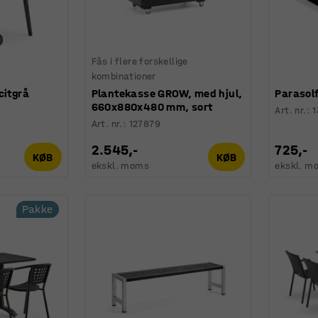
Fås i flere forskellige
kombinationer
citgrå
Plantekasse GROW, med hjul,
Parasolf
660x880x480 mm, sort
Art. nr.
:
Art. nr.
:
127879
2.545,-
725,-
KØB
KØB
ekskl. moms
ekskl. m
Pakke