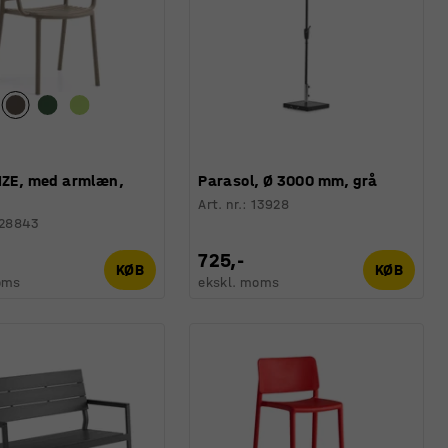
LIZE, med armlæn,
Parasol, Ø 3000 mm, grå
Art. nr.
:
13928
128843
725,-
KØB
KØB
oms
ekskl. moms