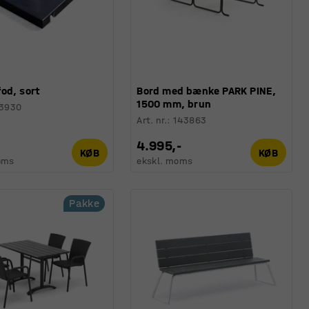
od, sort
Bord med bænke PARK PINE,
1500 mm, brun
13930
Art. nr.
:
143863
4.995,-
KØB
KØB
oms
ekskl. moms
Pakke