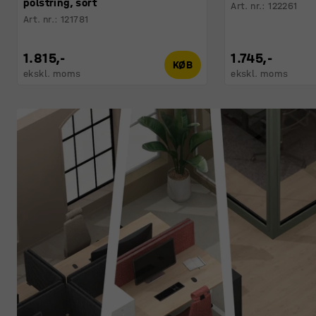
polstring, sort
Art. nr.
:
122261
Art. nr.
:
121781
1.815,-
1.745,-
KØB
ekskl. moms
ekskl. moms