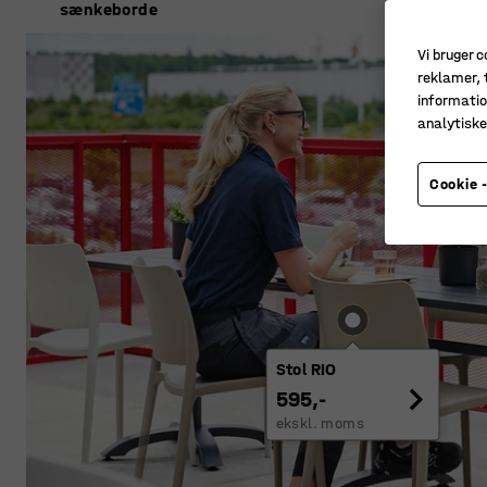
sænkeborde
Vi bruger c
reklamer, t
informatio
analytisk
Cookie -
Stol RIO
595,-
ekskl. moms