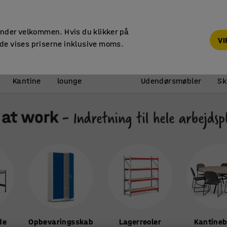
Faktura til virksomheder
under velkommen. Hvis du klikker på
V
de vises priserne inklusive moms.
Reception &
Kantine
lounge
Udendørsmøbler
Sk
de
Opbevaringsskab
Lagerreoler
Kantine