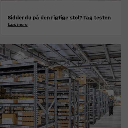
1200x1500 mm
gråsort
Art. nr.
:
14090
Art. nr.
:
123726
Sidder du på den rigtige stol? Tag testen
1.450,-
5.490,-
Læs mere
KØB
ekskl. moms
ekskl. moms