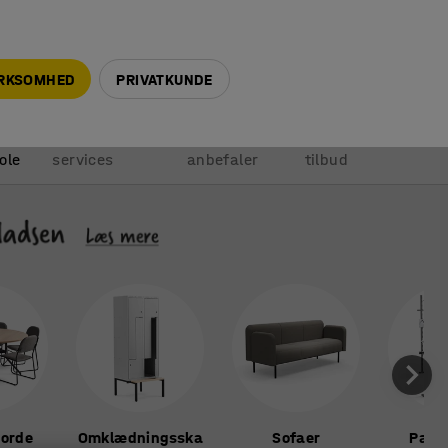
+45 5940 0999
info@ajprodukter.dk
IRKSOMHED
PRIVATKUNDE
Vores
Vi
Anmod om
ole
services
anbefaler
tilbud
borde
Omklædningsska
Sofaer
Pakk