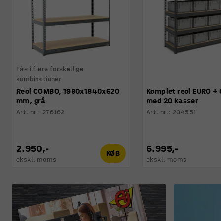
Fås i flere forskellige
kombinationer
Reol COMBO, 1980x1840x620
Komplet reol EURO +
mm, grå
med 20 kasser
Art. nr.
:
276162
Art. nr.
:
204551
2.950,-
6.995,-
KØB
ekskl. moms
ekskl. moms