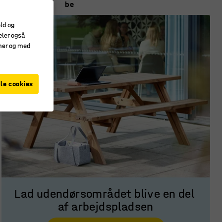
be
old og
eler også
amer og med
le cookies
Lad udendørsområdet blive en del 
af arbejdspladsen