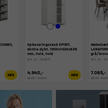
 COMBO,
Opbevaringsskab SPIRIT,
Møbelsæt
ekstra dybt, 1900x1020x635
LANGFORD,
mm, hvid, hvid
grå/brune
Art. nr.
:
103671
Art. nr.
:
10
4.940,-
7.085,-
KØB
KØB
ekskl. moms
ekskl. mo