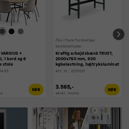
Fås i flere forskellige
kombinationer
 VARIOUS +
Kraftig arbejdsbænk TRUST,
 1 bord og 6
2000x760 mm, 600
 stole
kgbelastning, højtrykslaminat
3433
Art. nr.
:
2213021
3.565,-
KØB
KØB
ms
ekskl. moms