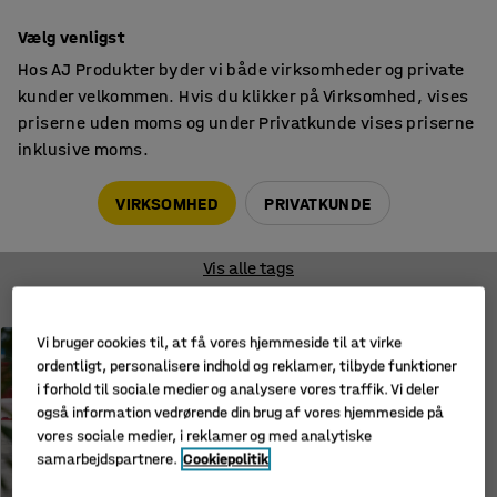
14 dages returret
Vælg venligst
Hos AJ Produkter byder vi både virksomheder og private
kunder velkommen. Hvis du klikker på Virksomhed, vises
priserne uden moms og under Privatkunde vises priserne
inklusive moms.
Blog
Tips & trends
VIRKSOMHED
PRIVATKUNDE
ALLE TAGS
TIPS & TRENDS
ARBEJDSMILJØ
E
Vis alle tags
TIPS & TRENDS
Vi bruger cookies til, at få vores hjemmeside til at virke
ordentligt, personalisere indhold og reklamer, tilbyde funktioner
Effektiv opbevaring i
storkøkkener: Nøglen til et
i forhold til sociale medier og analysere vores traffik. Vi deler
velfungerende køkken
også information vedrørende din brug af vores hjemmeside på
vores sociale medier, i reklamer og med analytiske
samarbejdspartnere.
Cookiepolitik