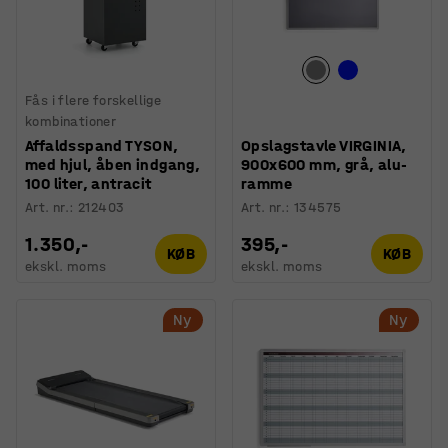
Fås i flere forskellige
kombinationer
Affaldsspand TYSON,
Opslagstavle VIRGINIA,
med hjul, åben indgang,
900x600 mm, grå, alu-
100 liter, antracit
ramme
Art. nr.
:
212403
Art. nr.
:
134575
1.350,-
395,-
KØB
KØB
ekskl. moms
ekskl. moms
Ny
Ny