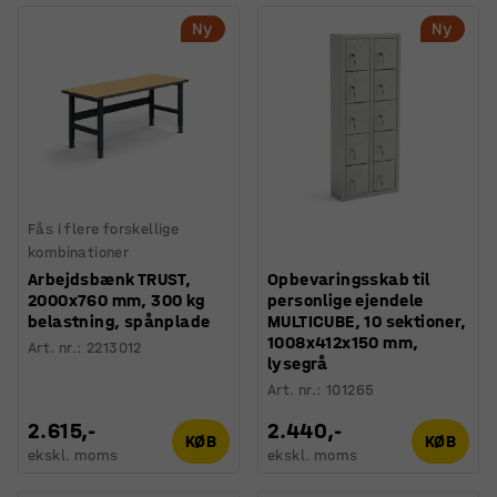
Ny
Ny
Fås i flere forskellige
kombinationer
Arbejdsbænk TRUST,
Opbevaringsskab til
2000x760 mm, 300 kg
personlige ejendele
belastning, spånplade
MULTICUBE, 10 sektioner,
1008x412x150 mm,
Art. nr.
:
2213012
lysegrå
Art. nr.
:
101265
2.615,-
2.440,-
KØB
KØB
ekskl. moms
ekskl. moms