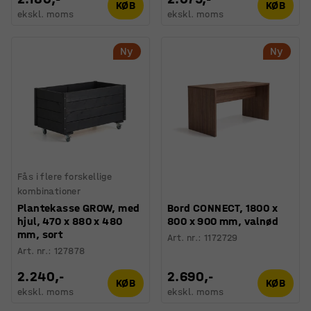
KØB
KØB
ekskl. moms
ekskl. moms
Ny
Ny
Fås i flere forskellige
kombinationer
Plantekasse GROW, med
Bord CONNECT, 1800 x
hjul, 470 x 880 x 480
800 x 900 mm, valnød
mm, sort
Art. nr.
:
1172729
Art. nr.
:
127878
2.240,-
2.690,-
KØB
KØB
ekskl. moms
ekskl. moms