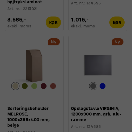
højtrykslaminat
Art. nr.
:
134595
Art. nr.
:
2213021
3.565,-
1.015,-
KØB
KØB
ekskl. moms
ekskl. moms
Ny
Ny
Sorteringsbeholder
Opslagstavle VIRGINIA,
MELROSE,
1200x900 mm, grå, alu-
1000x395x400 mm,
ramme
beige
Art. nr.
:
134585