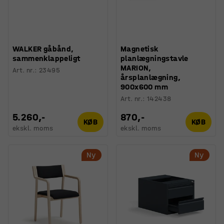
WALKER gåbånd,
Magnetisk
sammenklappeligt
planlægningstavle
MARION,
Art. nr.
:
23495
årsplanlægning,
900x600 mm
Art. nr.
:
142438
5.260,-
870,-
KØB
KØB
ekskl. moms
ekskl. moms
Ny
Ny