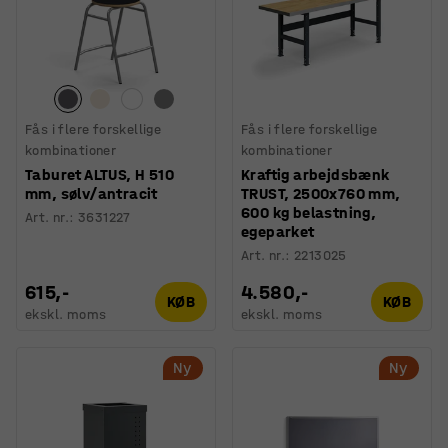
Fås i flere forskellige
Fås i flere forskellige
kombinationer
kombinationer
Taburet ALTUS, H 510
Kraftig arbejdsbænk
mm, sølv/antracit
TRUST, 2500x760 mm,
600 kg belastning,
Art. nr.
:
3631227
egeparket
Art. nr.
:
2213025
615,-
4.580,-
KØB
KØB
ekskl. moms
ekskl. moms
Ny
Ny