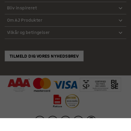
Bliv inspireret
Om AJ Produkter
Vilkår og betingelser
TILMELD DIG VORES NYHEDSBREV