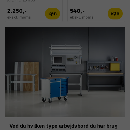
Art. nr.
:
231153
2.250,-
540,-
KØB
KØB
ekskl. moms
ekskl. moms
Ved du hvilken type arbejdsbord du har brug