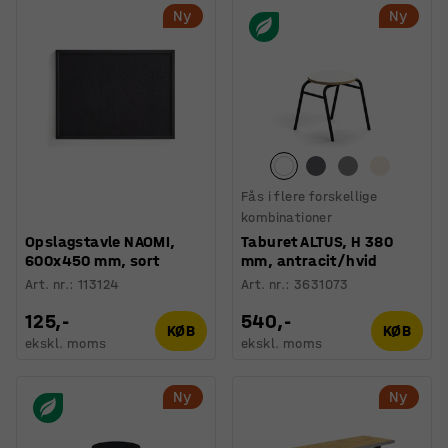
Ny
Ny
Fås i flere forskellige
kombinationer
Opslagstavle NAOMI,
Taburet ALTUS, H 380
600x450 mm, sort
mm, antracit/hvid
Art. nr.
:
113124
Art. nr.
:
3631073
125,-
540,-
KØB
KØB
ekskl. moms
ekskl. moms
Ny
Ny