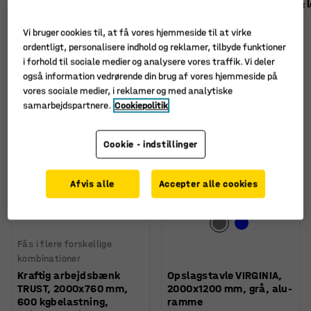
Vis alle
Kontor & konference
(88)
Skole
(119)
Reception & 
Vi bruger cookies til, at få vores hjemmeside til at virke
ordentligt, personalisere indhold og reklamer, tilbyde funktioner
Sortér
i forhold til sociale medier og analysere vores traffik. Vi deler
også information vedrørende din brug af vores hjemmeside på
230 produkter
vores sociale medier, i reklamer og med analytiske
samarbejdspartnere.
Cookiepolitik
Ny
Ny
Cookie - indstillinger
Afvis alle
Accepter alle cookies
Fås i flere forskellige
kombinationer
Kraftig arbejdsbænk
Opslagstavle VIRGINIA,
TRUST, 2000x760 mm,
2000x1200 mm, grå, alu-
600 kgbelastning,
ramme