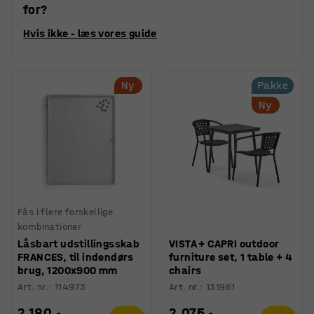
for?
Hvis ikke - læs vores guide
Ny
Pakke
Ny
Fås i flere forskellige
kombinationer
Låsbart udstillingsskab
VISTA + CAPRI outdoor
FRANCES, til indendørs
furniture set, 1 table + 4
brug, 1200x900 mm
chairs
Art. nr.
:
114973
Art. nr.
:
131961
2.180,-
2.075,-