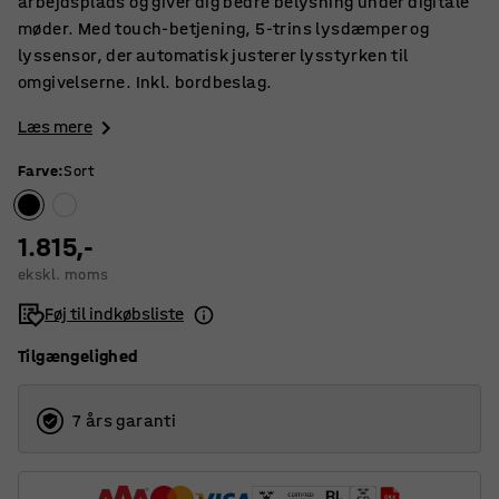
arbejdsplads og giver dig bedre belysning under digitale
møder. Med touch-betjening, 5-trins lysdæmper og
lyssensor, der automatisk justerer lysstyrken til
omgivelserne. Inkl. bordbeslag.
Læs mere
Farve
:
Sort
1.815,-
ekskl. moms
Føj til indkøbsliste
Tilgængelighed
7 års garanti