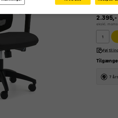
2.395,-
ekskl. moms
Føj til i
Tilgænge
7 år