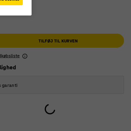
TILFØJ TIL KURVEN
ndkøbsliste
lighed
s garanti