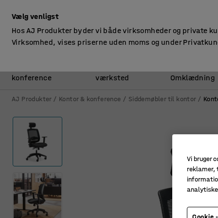
ekskl. moms
Vælg venligst
Hos AJ Produkter byder vi både virksomheder og private k
Virksomhed, vises priserne uden moms og under Privatkun
Kontor &
Lager &
konference
værksted
Omklædning
AJ Produkter
Kontor & konference
Siddemøbler til kontor
Kont
Vi bruger c
reklamer, t
informatio
analytisk
Cookie -