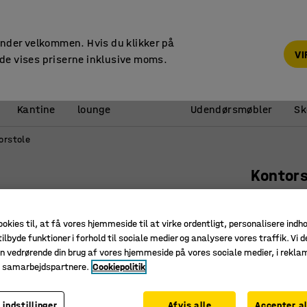
14 dages returret
under velkommen. Hvis du klikker på
V
de vises priserne inklusive moms.
Reception &
Kantine
lounge
Udendørsmøbler
Sk
orstole
Kontors
Inkl. nak
Art. nr.
:
12
ookies til, at få vores hjemmeside til at virke ordentligt, personalisere indh
ilbyde funktioner i forhold til sociale medier og analysere vores traffik. Vi d
Synkron
n vedrørende din brug af vores hjemmeside på vores sociale medier, i rekl
Justerba
e samarbejdspartnere.
Cookiepolitik
Luftig ne
 indstillinger
Afvis alle
Accepter al
Farve sæde
: