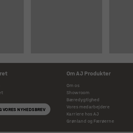
ret
Om AJ Produkter
s
Om os
et
Showroom
Bæredygtighed
Vores medarbejdere
IG VORES NYHEDSBREV
Karriere hos AJ
Grønland og Færøerne