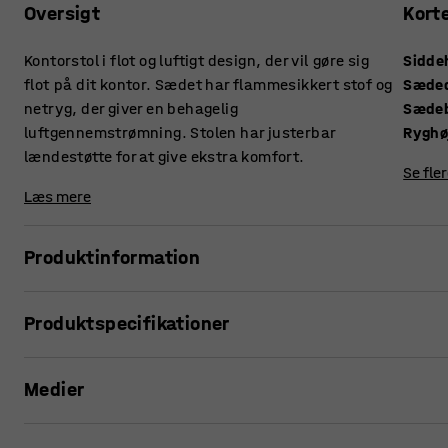
Oversigt
Kort
Kontorstol i flot og luftigt design, der vil gøre sig
Sidde
flot på dit kontor. Sædet har flammesikkert stof og
Sæde
netryg, der giver en behagelig
Sæde
luftgennemstrømning. Stolen har justerbar
Ryghø
lændestøtte for at give ekstra komfort.
Se fle
Læs mere
Produktinformation
Kontorstol med mange indstillingsmuligheder for at sidde 
Produktspecifikationer
Synkronmekanismen gør, at stoleryggen og sædet bevæger si
Siddehøjde
:
430-580
mm
hjælper dig til at finde en behagelig og korrekt siddestillin
Medier
Sædedybde
:
460
mm
Du kan indstille synkronmekanismens gyngemodstand eft
Sædebredde
:
490
mm
Ryghøjde
:
500
mm
Se produkt i 3D
Du kan hæve og sænke lændestøtten samt vinkle nakkestøt