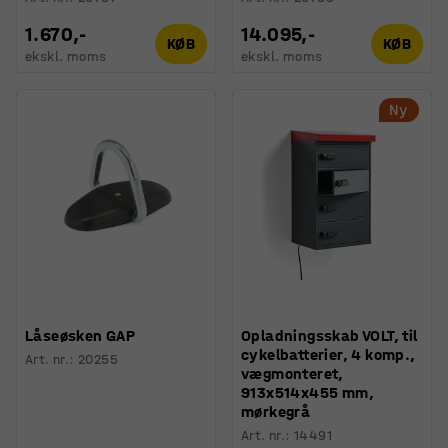
1.670,-
14.095,-
KØB
KØB
ekskl. moms
ekskl. moms
Ny
Låseøsken GAP
Opladningsskab VOLT, til
cykelbatterier, 4 komp.,
Art. nr.
:
20255
vægmonteret,
913x514x455 mm,
mørkegrå
Art. nr.
:
14491