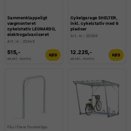
Sammenklappeligt
Cykelgarage SHELTER,
vægmonteret
inkl. cykelstativ med 6
cykelstativ LEONARDO,
pladser
elektrogalvaniseret
Art. nr.
:
20296
Art. nr.
:
20245
515,-
12.225,-
KØB
KØB
ekskl. moms
ekskl. moms
Fås i flere forskellige