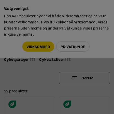
14 dages returret
Vælg venligst
Hos AJ Produkter byder vi både virksomheder og private
kunder velkommen. Hvis du klikker på Virksomhed, vises
priserne uden moms og under Privatkunde vises priserne
inklusive moms.
Udendørsmøbler
Cykelparkering
Cykelparkering
VIRKSOMHED
PRIVATKUNDE
Cykelgarager
(7)
Cykelstativer
(11)
Sortér
22 produkter