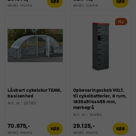
KØB
KØB
ekskl. moms
ekskl. moms
Ny
Låsbart cykelskur TEAM,
Opbevaringsskab VOLT,
basisenhed
til cykelbatterier, 8 rum,
1835x514x455 mm,
Art. nr.
:
20780
mørkegrå
Art. nr.
:
14494
70.975,-
29.125,-
KØB
KØB
ekskl. moms
ekskl. moms