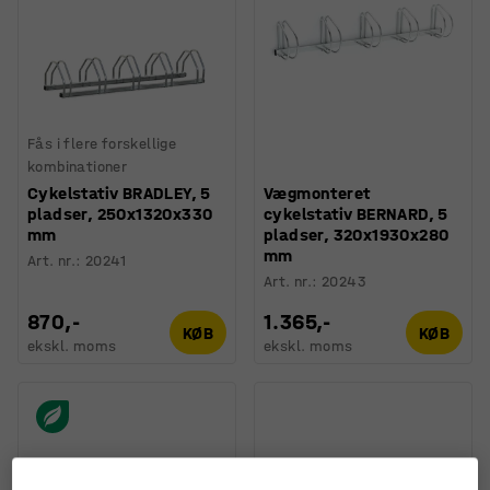
Fås i flere forskellige
kombinationer
Cykelstativ BRADLEY, 5
Vægmonteret
pladser, 250x1320x330
cykelstativ BERNARD, 5
mm
pladser, 320x1930x280
mm
Art. nr.
:
20241
Art. nr.
:
20243
870,-
1.365,-
KØB
KØB
ekskl. moms
ekskl. moms