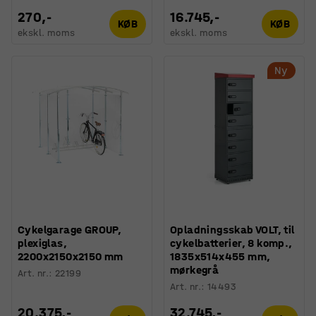
270,-
16.745,-
KØB
KØB
ekskl. moms
ekskl. moms
Ny
Cykelgarage GROUP,
Opladningsskab VOLT, til
plexiglas,
cykelbatterier, 8 komp.,
2200x2150x2150 mm
1835x514x455 mm,
mørkegrå
Art. nr.
:
22199
Art. nr.
:
14493
20.375,-
32.745,-