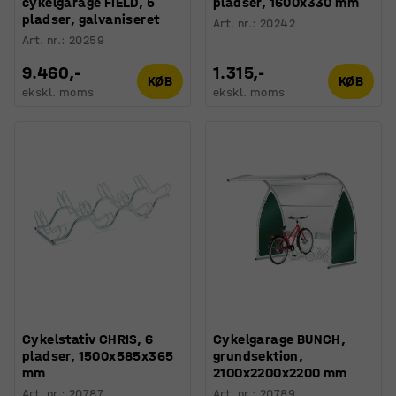
cykelgarage FIELD, 5
pladser, 1600x330 mm
pladser, galvaniseret
Art. nr.
:
20242
Art. nr.
:
20259
9.460,-
1.315,-
KØB
KØB
ekskl. moms
ekskl. moms
Cykelstativ CHRIS, 6
Cykelgarage BUNCH,
pladser, 1500x585x365
grundsektion,
mm
2100x2200x2200 mm
Art. nr.
:
20787
Art. nr.
:
20789