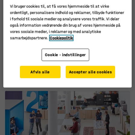
Vi bruger cookies til, at få vores hjemmeside til at virke
ordentligt, personalisere indhold og reklamer, tilbyde funktioner
i forhold til sociale medier og analysere vores traffik. Vi deler
også information vedrørende din brug af vores hjemmeside på
vores sociale medier, i reklamer og med analytiske
samarbejdspartnere.
Cookiepolitik
Væghængt cykelstativ
Cykelholdere EDDY, 6-
BERNARD, 5 pladser,
pak, vægmonteret,
Cookie - indstillinger
320x2000x280 mm
drejbare
Art. nr.
:
20254
Art. nr.
:
20244
Afvis alle
Accepter alle cookies
1.365,-
1.450,-
KØB
KØB
ekskl. moms
ekskl. moms