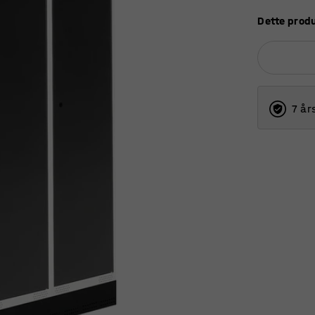
Dette produ
7 år