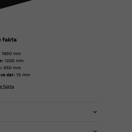
e fakta
:
1890
mm
e
:
1200
mm
e
:
550
mm
Tykkelse dør
:
15
mm
re fakta
 rummeligt og slidstærkt skab, der klarer