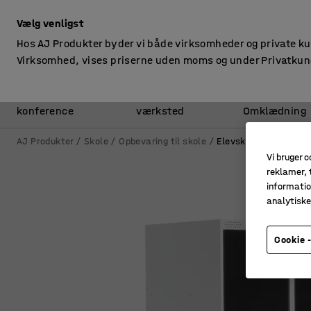
ekskl. moms
Vælg venligst
Hos AJ Produkter byder vi både virksomheder og private k
Virksomhed, vises priserne uden moms og under Privatkun
Kontor &
Lager &
konference
værksted
Omklædning
AJ Produkter
Skole
Opbevaring til skole
Elevskabe
Vi bruger c
reklamer, t
informatio
analytisk
Cookie -