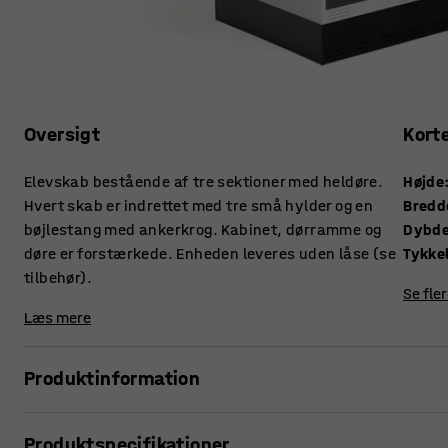
Oversigt
Kort
Elevskab bestående af tre sektioner med heldøre.
Højde
Hvert skab er indrettet med tre små hylder og en
Bredd
bøjlestang med ankerkrog. Kabinet, dørramme og
Dybd
døre er forstærkede. Enheden leveres uden låse (se
tilbehør).
Se fle
Læs mere
Produktinformation
Elevskab Roz er fremstillet på vores egen fabrik. Det er et
Produktspecifikationer
skolens skrappe krav og miljø.