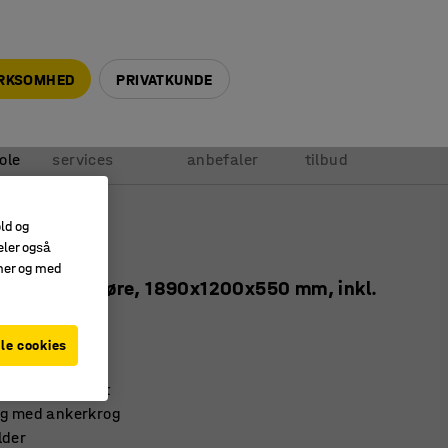
+45 5940 0999
info@ajprodukter.dk
IRKSOMHED
PRIVATKUNDE
Vores
Vi
Anmod om
ole
services
anbefaler
tilbud
old og
eler også
ab ROZ
amer og med
ner, 3 sorte døre, 1890x1200x550 mm, inkl.
le cookies
186
t og forstærket
ng med ankerkrog
lder