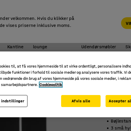
14 dages returret
under velkommen. Hvis du klikker på
V
de vises priserne inklusive moms.
Reception &
Kantine
lounge
Udendørsmøbler
Sk
ookies til, at få vores hjemmeside til at virke ordentligt, personalisere indh
ilbyde funktioner i forhold til sociale medier og analysere vores traffik. Vi d
Elevsk
n vedrørende din brug af vores hjemmeside på vores sociale medier, i rekl
3 sektio
e samarbejdspartnere.
Cookiepolitik
sokkel
 indstillinger
Afvis alle
Accepter al
Art. nr.
:
52
Helsvejse
Bøjlesta
3 små hy