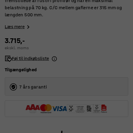
fremstillede af rustfri profilrør og har en maksimal
belastning på 70 kg. C/C mellem gaflerne er 315 mm og
længden 500 mm.
Læs mere
3.715,-
ekskl. moms
Føj til indkøbsliste
Tilgængelighed
7 års garanti