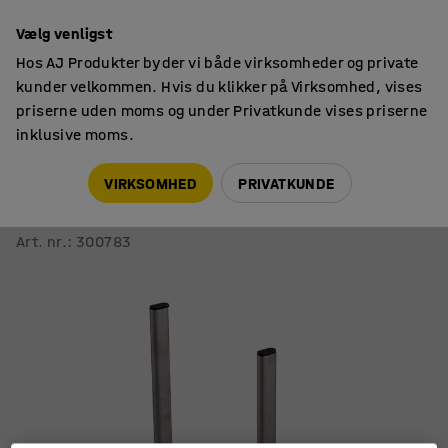
14 dages returret
Vælg venligst
Hos AJ Produkter byder vi både virksomheder og private
kunder velkommen. Hvis du klikker på Virksomhed, vises
priserne uden moms og under Privatkunde vises priserne
inklusive moms.
Lager & værksted
Tilbehør
VIRKSOMHED
PRIVATKUNDE
Gafler til batteridrevet løftevogn BUSY
500 mm
Art. nr.
:
300783