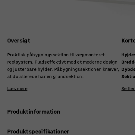
Oversigt
Kort
Praktisk påbygningssektion til vægmonteret
Højde
reolsystem. Pladseffektivt med et moderne design
Bredd
og justerbare hylder. Påbygningssektionen kræver,
Dybd
at du allerede har en grundsektion.
Sekti
Læs mere
Se fle
Produktinformation
I påbygningssektionen indgår alt, hvad du behøver for at
Produktspecifikationer
monteres nemt på væggen med en bæreliste og justerbare h