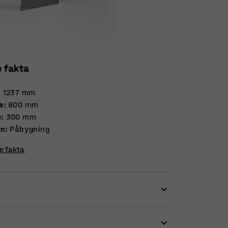
e fakta
:
1237
mm
e
:
800
mm
e
:
300
mm
on
:
Påbygning
re fakta
 udbygge hyldesystemet efter behov. Reolen
ylder, der kan sættes op i ønsket højde.