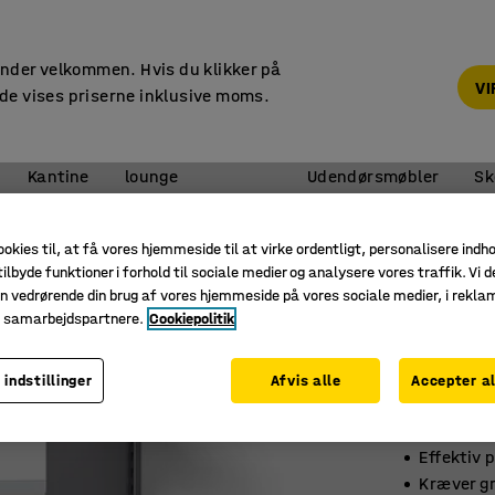
14 dages returret
under velkommen. Hvis du klikker på
V
de vises priserne inklusive moms.
Reception &
Kantine
lounge
Udendørsmøbler
Sk
Reolsystemer
ookies til, at få vores hjemmeside til at virke ordentligt, personalisere indh
ilbyde funktioner i forhold til sociale medier og analysere vores traffik. Vi d
Reol S
n vedrørende din brug af vores hjemmeside på vores sociale medier, i rekl
Vægmonte
e samarbejdspartnere.
Cookiepolitik
alu/hvi
 indstillinger
Afvis alle
Accepter al
Art. nr.
:
37
Vægmont
Effektiv 
Kræver g