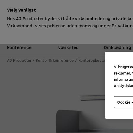
ekskl. moms
Vælg venligst
Hos AJ Produkter byder vi både virksomheder og private k
Virksomhed, vises priserne uden moms og under Privatkun
Kontor &
Lager &
konference
værksted
Omklædning
AJ Produkter
Kontor & konference
Kontoropbevaring
Reoler
Vi bruger c
reklamer, t
informatio
analytisk
Cookie -