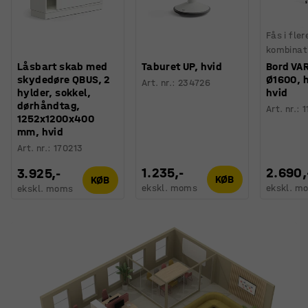
Fås i fler
kombinat
Låsbart skab med
Taburet UP, hvid
Bord VA
skydedøre QBUS, 2
Ø1600, 
Art. nr.
:
234726
hylder, sokkel,
hvid
dørhåndtag,
Art. nr.
:
1
1252x1200x400
mm, hvid
Art. nr.
:
170213
1.235,-
2.690,
3.925,-
KØB
KØB
ekskl. moms
ekskl. m
ekskl. moms