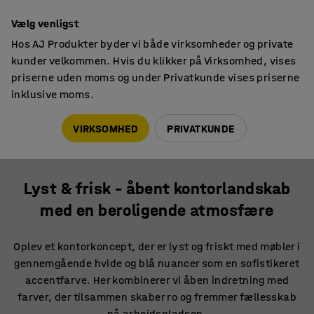
Faktura til virksomheder
Vælg venligst
Hos AJ Produkter byder vi både virksomheder og private
kunder velkommen. Hvis du klikker på Virksomhed, vises
priserne uden moms og under Privatkunde vises priserne
inklusive moms.
5 stilkoncepter med inspiration til dit kontor
Lyst & frisk – åbent kontorlandskab med en beroligende
VIRKSOMHED
PRIVATKUNDE
atmosfære
Lyst & frisk – åbent kontorlandskab
med en beroligende atmosfære
Oplev et kontorkoncept, der er lyst og friskt med møbler i
gennemgående hvide og blå nuancer som en sofistikeret
accentfarve. Her kombinerer vi åben indretning med
farver, der tilsammen skaber ro og fremmer fællesskab
på arbejdspladsen.