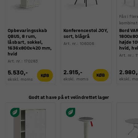
Fås i fler
kombinat
Opbevaringsskab
Konferencestol JOY,
Bord VA
QBUS, 8 rum,
sort, blågrå
1800x8
låsbart, sokkel,
højde 1
Art. nr.
:
106006
1636x800x420 mm,
hvid, hv
hvid
Art. nr.
:
1
Art. nr.
:
170283
2.915,-
2.980,
5.530,-
KØB
KØB
ekskl. moms
ekskl. m
ekskl. moms
Godt at have på et velindrettet lager