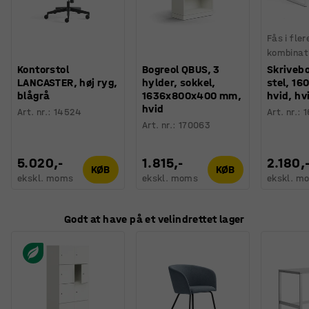
Fås i fler
kombinat
Kontorstol
Bogreol QBUS, 3
Skriveb
LANCASTER, høj ryg,
hylder, sokkel,
stel, 1
blågrå
1636x800x400 mm,
hvid, hv
hvid
Art. nr.
:
14524
Art. nr.
:
1
Art. nr.
:
170063
5.020,-
1.815,-
2.180,
KØB
KØB
ekskl. moms
ekskl. moms
ekskl. m
Godt at have på et velindrettet lager