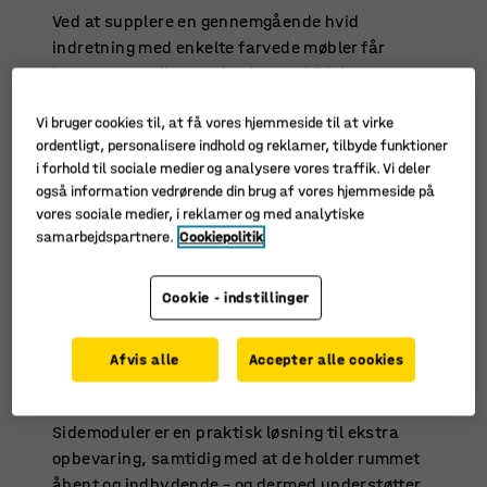
Ved at supplere en gennemgående hvid
indretning med enkelte farvede møbler får
kontoret et stilrent udtryk – med friske,
oplivende kontraster. Blå er en farve, der
Vi bruger cookies til, at få vores hjemmeside til at virke
signalerer ro og fokus, hvilket gør den til et
ordentligt, personalisere indhold og reklamer, tilbyde funktioner
fremragende valg som accentfarve, uden at den
i forhold til sociale medier og analysere vores traffik. Vi deler
dominerer rummet.
også information vedrørende din brug af vores hjemmeside på
vores sociale medier, i reklamer og med analytiske
Tæt samarbejde i klassiske omgivelser
samarbejdspartnere.
Cookiepolitik
I et åbent kontorlandskab, hvor teamwork er i
Cookie - indstillinger
fokus, kan det være en fordel at vælge en
neutral basisindretning med klassiske
skriveborde, skabe og mødeborde. For at
Afvis alle
Accepter alle cookies
fremme samarbejde kan skrivebordene
placeres, så arbejdsfladerne flyder sammen.
Sidemoduler er en praktisk løsning til ekstra
opbevaring, samtidig med at de holder rummet
åbent og indbydende – og dermed understøtter