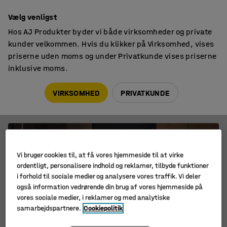
14 dages returret
Vælg venligst
Hos AJ Produkter byder vi både virksomheder og private
kunder velkommen. Hvis du klikker på Virksomhed, vises
priserne uden moms og under Privatkunde vises priserne
inklusive moms.
AJ Produkter
Kampagner
VIRKSOMHED
PRIVATKUNDE
Kampagner
Vi bruger cookies til, at få vores hjemmeside til at virke
ordentligt, personalisere indhold og reklamer, tilbyde funktioner
i forhold til sociale medier og analysere vores traffik. Vi deler
også information vedrørende din brug af vores hjemmeside på
vores sociale medier, i reklamer og med analytiske
samarbejdspartnere.
Cookiepolitik