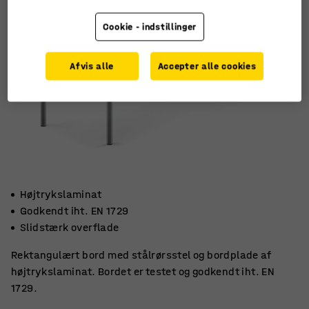
Cookie - indstillinger
Afvis alle
Accepter alle cookies
Højtrykslaminat
Godkendt iht. EN 1729
Slidstærk overflade
Rektangulært bord med stålrørsstel og bordplade af
højtrykslaminat. Bordet er testet og godkendt iht. EN
1729.