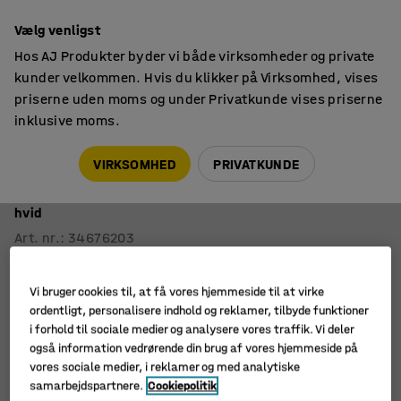
14 dages returret
Vælg venligst
Hos AJ Produkter byder vi både virksomheder og private
kunder velkommen. Hvis du klikker på Virksomhed, vises
priserne uden moms og under Privatkunde vises priserne
inklusive moms.
Skoleborde, fast højde
Rektangulære skoleborde
VIRKSOMHED
PRIVATKUNDE
Bord BORÅS
1800x700x600 mm, sølvfarvet stel, højtrykslaminat,
hvid
Art. nr.
:
34676203
Vi bruger cookies til, at få vores hjemmeside til at virke
ordentligt, personalisere indhold og reklamer, tilbyde funktioner
i forhold til sociale medier og analysere vores traffik. Vi deler
også information vedrørende din brug af vores hjemmeside på
vores sociale medier, i reklamer og med analytiske
samarbejdspartnere.
Cookiepolitik