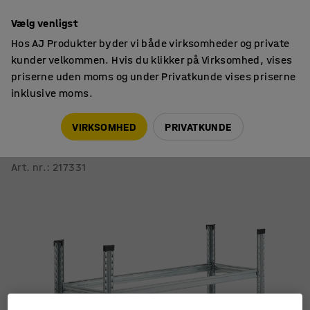
14 dages returret
Vælg venligst
Hos AJ Produkter byder vi både virksomheder og private
kunder velkommen. Hvis du klikker på Virksomhed, vises
priserne uden moms og under Privatkunde vises priserne
inklusive moms.
Reoler til værksted & lager
Dækstativer
VIRKSOMHED
PRIVATKUNDE
Dækreol TRANSFORM
Grundsektion med 2 plan, 1050x1200x400 mm
Art. nr.
:
217331