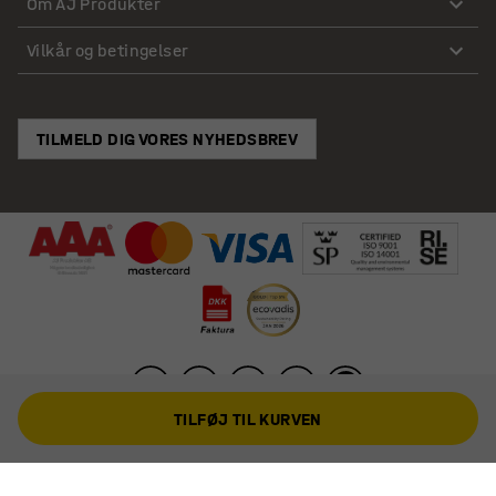
Om AJ Produkter
Vilkår og betingelser
TILMELD DIG VORES NYHEDSBREV
TILFØJ TIL KURVEN