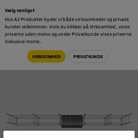
14 dages returret
Vælg venligst
Hos AJ Produkter byder vi både virksomheder og private
kunder velkommen. Hvis du klikker på Virksomhed, vises
priserne uden moms og under Privatkunde vises priserne
inklusive moms.
Reoler til værksted & lager
Dækstativer
VIRKSOMHED
PRIVATKUNDE
Dækreol til 20-fods container
Art. nr.
:
217351