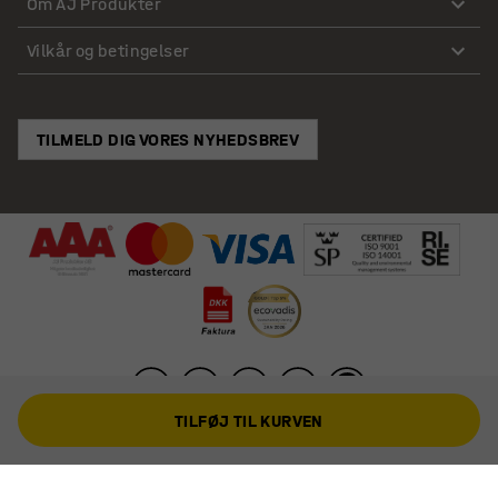
Om AJ Produkter
Vilkår og betingelser
TILMELD DIG VORES NYHEDSBREV
TILFØJ TIL KURVEN