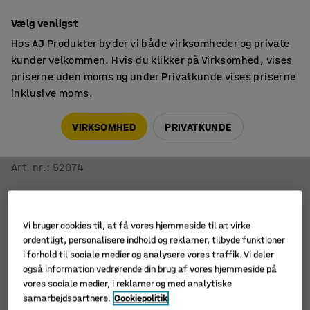
14 dages returret
Vælg venligst
Hos AJ Produkter byder vi både virksomheder og private
kunder velkommen. Hvis du klikker på Virksomhed, vises
priserne uden moms og under Privatkunde vises priserne
inklusive moms.
Opbevaring til skole
Elevskabe
VIRKSOMHED
PRIVATKUNDE
Elevskab ROZ
2 sektioner, 4 døre i birk, 1890x600x550 mm, inkl. sokkel
Art. nr.
:
52074
Vi bruger cookies til, at få vores hjemmeside til at virke
ordentligt, personalisere indhold og reklamer, tilbyde funktioner
i forhold til sociale medier og analysere vores traffik. Vi deler
også information vedrørende din brug af vores hjemmeside på
vores sociale medier, i reklamer og med analytiske
samarbejdspartnere.
Cookiepolitik