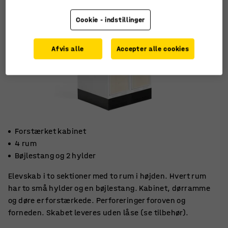
Cookie - indstillinger
Afvis alle
Accepter alle cookies
Forstærket kabinet
4 rum
Bøjlestang og 2 hylder
Elevskab i to sektioner med to rum i højden. Hvert rum
har to små hylder og en bøjlestang. Kabinet, dørramme
og døre er forstærkede. Perforeringer foroven og
forneden. Skabet leveres uden låse (se tilbehør).