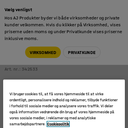
14 dages returret
Faktura til virksomheder
Vælg venligst
Hos AJ Produkter byder vi både virksomheder og private
kunder velkommen. Hvis du klikker på Virksomhed, vises
priserne uden moms og under Privatkunde vises priserne
inklusive moms.
Borde
Hæve sænke skoleborde
VIRKSOMHED
PRIVATKUNDE
Hæve sænke elevbord ASCEND
Gråt stel, højtrykslaminat, grå
Art. nr.
:
342533
Vi bruger cookies til, at få vores hjemmeside til at virke
ordentligt, personalisere indhold og reklamer, tilbyde funktioner
i forhold til sociale medier og analysere vores traffik. Vi deler
også information vedrørende din brug af vores hjemmeside på
vores sociale medier, i reklamer og med analytiske
samarbejdspartnere.
Cookiepolitik