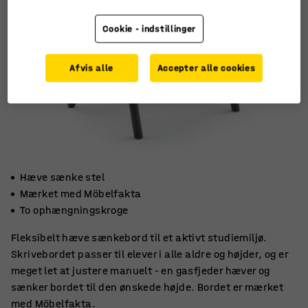
Cookie - indstillinger
Afvis alle
Accepter alle cookies
Hæve sænke stel
Mærket med Möbelfakta
To ophængningskroge
Fleksibelt hæve sænkebord til et aktivt studiemiljø.
Skrivebordet passer til elever i alle aldre og højder, og er
meget let at justere manuelt - en gasfjeder hæver og
sænker bordet til den ønskede højde. Bordet er mærket
med Möbelfakta.