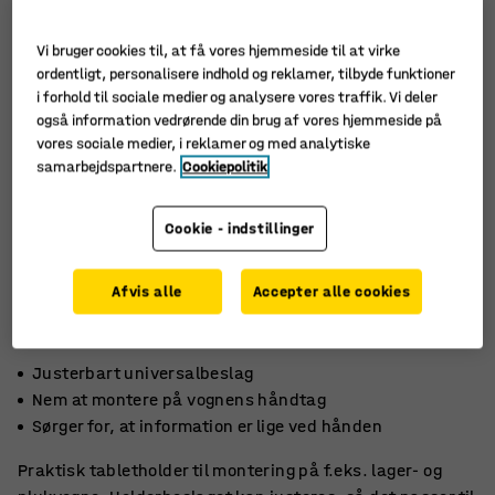
Vi bruger cookies til, at få vores hjemmeside til at virke
ordentligt, personalisere indhold og reklamer, tilbyde funktioner
i forhold til sociale medier og analysere vores traffik. Vi deler
også information vedrørende din brug af vores hjemmeside på
vores sociale medier, i reklamer og med analytiske
samarbejdspartnere.
Cookiepolitik
Cookie - indstillinger
Afvis alle
Accepter alle cookies
Justerbart universalbeslag
Nem at montere på vognens håndtag
Sørger for, at information er lige ved hånden
Praktisk tabletholder til montering på f.eks. lager- og