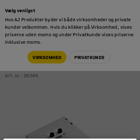
14 dages returret
Vælg venligst
Hos AJ Produkter byder vi både virksomheder og private
kunder velkommen. Hvis du klikker på Virksomhed, vises
priserne uden moms og under Privatkunde vises priserne
inklusive moms.
Lager & værksted
Tilbehør
VIRKSOMHED
PRIVATKUNDE
Holder til tablet
Til hylde- og lagervogn
Art. nr.
:
26386