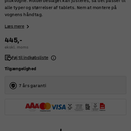
plukvogne. Holderbeslaget kan justeres, så det passer til
alle typer og størrelser af tablets. Nem at montere på
vognens håndtag.
Læs mere
445,-
ekskl. moms
Føj til indkøbsliste
Tilgængelighed
7 års garanti