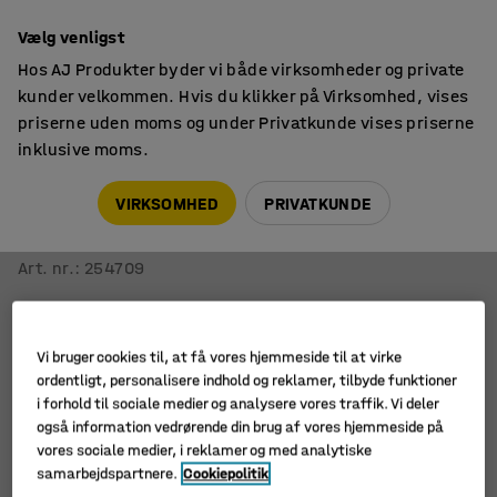
14 dages returret
Vælg venligst
Hos AJ Produkter byder vi både virksomheder og private
kunder velkommen. Hvis du klikker på Virksomhed, vises
priserne uden moms og under Privatkunde vises priserne
inklusive moms.
Vogne & hjul
Skuffevogne
VIRKSOMHED
PRIVATKUNDE
Mobilt kassestativ TRAM
Inkl. 7 kasser, skråtstillede hylder
Art. nr.
:
254709
Vi bruger cookies til, at få vores hjemmeside til at virke
ordentligt, personalisere indhold og reklamer, tilbyde funktioner
i forhold til sociale medier og analysere vores traffik. Vi deler
også information vedrørende din brug af vores hjemmeside på
vores sociale medier, i reklamer og med analytiske
samarbejdspartnere.
Cookiepolitik