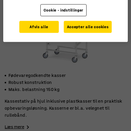
Cookie - indstillinger
Afvis alle
Accepter alle cookies
Fødevaregodkendte kasser
Robust konstruktion
Maks. belastning 150 kg
Kassestativ på hjul inklusive plastkasser til en praktisk
opbevaringsløsning. Kasserne er bl.a. velegnet til
rullebånd.
Læs mere