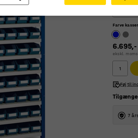
500
Farve kasse
400
500
6.695,-
ekskl. moms
Føj til i
Tilgænge
7 år