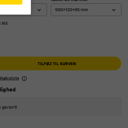
500x120x95 mm
r
:
Blå
400x120x95 mm
500x120x95 mm
TILFØJ TIL KURVEN
ndkøbsliste
lighed
s garanti