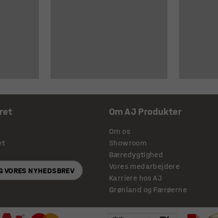
ret
Om AJ Produkter
s
Om os
et
Showroom
Bæredygtighed
Vores medarbejdere
IG VORES NYHEDSBREV
Karriere hos AJ
Grønland og Færøerne