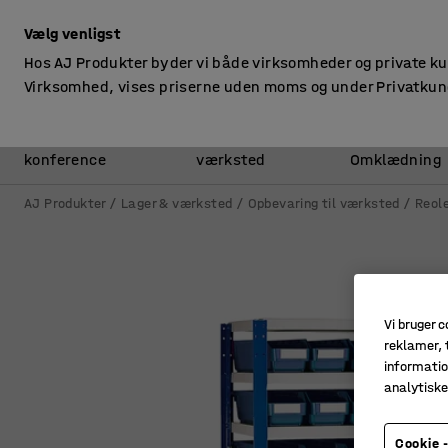
ekskl. moms
Vælg venligst
Hos AJ Produkter byder vi både virksomheder og private k
Virksomhed, vises priserne uden moms og under Privatkun
Kontor &
Lager &
konference
værksted
Omklædning
AJ Produkter
Lager & værksted
Opbevaring til værksted
Reole
Vi bruger c
reklamer, t
informatio
analytisk
Cookie -