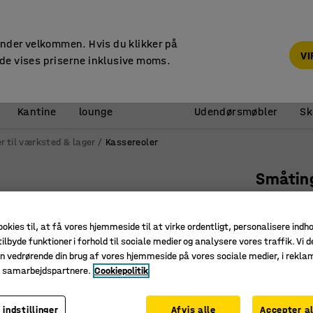
14 dages returret
under velkommen. Hvis du klikker på
V
de vises priserne inklusive moms.
Reception &
Kantine
lounge
Udendørsmøbler
Sk
r til værksted & lager
Kassereoler
Småtin
Inkl. 88
Art. nr.
:
25
ookies til, at få vores hjemmeside til at virke ordentligt, personalisere indh
ilbyde funktioner i forhold til sociale medier og analysere vores traffik. Vi d
Giver god
n vedrørende din brug af vores hjemmeside på vores sociale medier, i rekl
Effektiv,
e samarbejdspartnere.
Cookiepolitik
Pladsbes
 indstillinger
Afvis alle
Accepter al
Dybde (mm)