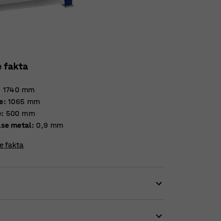
e fakta
:
1740
mm
e
:
1065
mm
e
:
500
mm
Tykkelse metal
:
0,9
mm
re fakta
å ting og sager. Opbevaringsreolen passer
, værksted, industri og arkiv. De praktiske