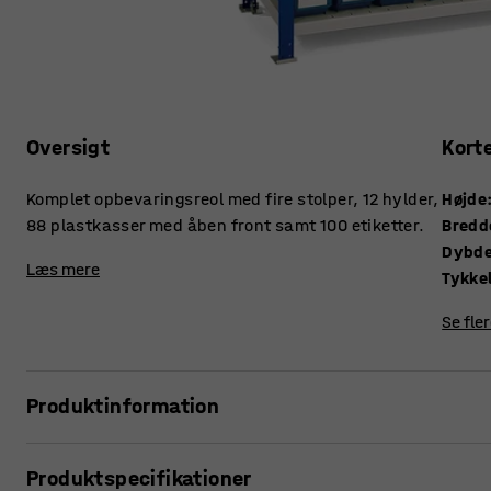
Oversigt
Kort
Komplet opbevaringsreol med fire stolper, 12 hylder,
Højde
88 plastkasser med åben front samt 100 etiketter.
Bredd
Dybd
Læs mere
Se fle
Produktinformation
Praktisk reol med god opbevaringsplads til alle mulige sm
Produktspecifikationer
umådeligt godt i en række forskellige miljøer, såsom kontor