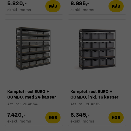
5.820,-
6.995,-
KØB
KØB
ekskl. moms
ekskl. moms
Komplet reol EURO +
Komplet reol EURO +
COMBO, med 24 kasser
COMBO, inkl. 16 kasser
Art. nr.
:
204554
Art. nr.
:
204552
7.420,-
6.345,-
KØB
KØB
ekskl. moms
ekskl. moms