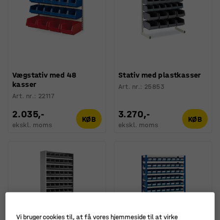
Vægstativ med 48
Stativ med plastkasser
kasser
Art. nr.
:
25853
Art. nr.
:
22117
2.035,-
3.270,-
KØB
KØB
ekskl. moms
ekskl. moms
Vi bruger cookies til, at få vores hjemmeside til at virke