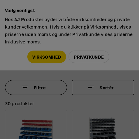
14 dages returret
Vælg venligst
Hos AJ Produkter byder vi både virksomheder og private
kunder velkommen. Hvis du klikker på Virksomhed, vises
priserne uden moms og under Privatkunde vises priserne
inklusive moms.
Reoler til værksted & lager
Kassereoler
Kassereoler
VIRKSOMHED
PRIVATKUNDE
Filtre
Sortér
30 produkter