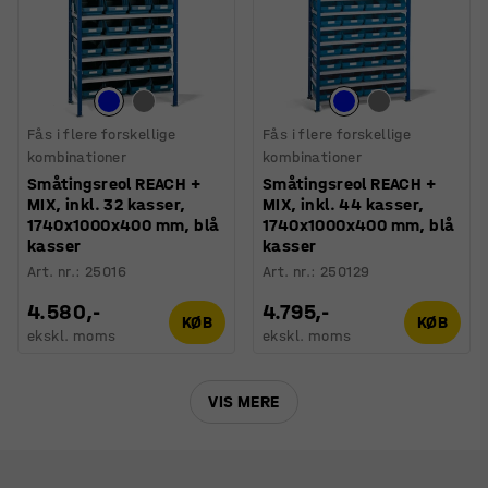
Fås i flere forskellige
Fås i flere forskellige
kombinationer
kombinationer
Småtingsreol REACH +
Småtingsreol REACH +
MIX, inkl. 32 kasser,
MIX, inkl. 44 kasser,
1740x1000x400 mm, blå
1740x1000x400 mm, blå
kasser
kasser
Art. nr.
:
25016
Art. nr.
:
250129
4.580,-
4.795,-
KØB
KØB
ekskl. moms
ekskl. moms
VIS MERE