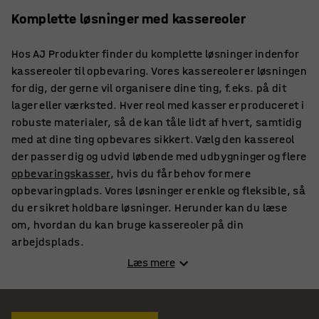
Komplette løsninger med kassereoler
Hos AJ Produkter finder du komplette løsninger indenfor
kassereoler til opbevaring. Vores kassereoler er løsningen
for dig, der gerne vil organisere dine ting, f.eks. på dit
lager eller værksted. Hver reol med kasser er produceret i
robuste materialer, så de kan tåle lidt af hvert, samtidig
med at dine ting opbevares sikkert. Vælg den kassereol
der passer dig og udvid løbende med udbygninger og flere
opbevaringskasser
, hvis du får behov for mere
opbevaringplads. Vores løsninger er enkle og fleksible, så
du er sikret holdbare løsninger. Herunder kan du læse
om, hvordan du kan bruge kassereoler på din
arbejdsplads.
Læs mere
En kassereol gør hverdagen nemmere på lager
og værksted