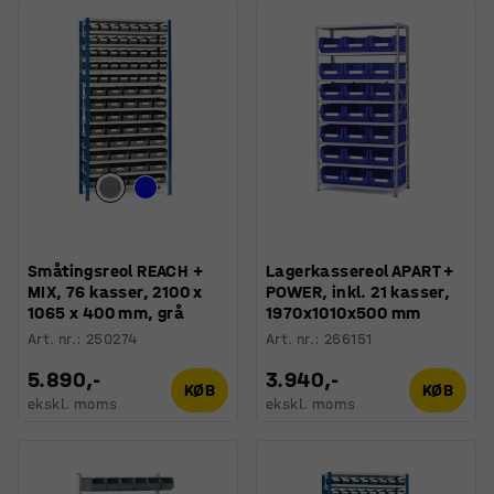
Småtingsreol REACH +
Lagerkassereol APART +
MIX, 76 kasser, 2100 x
POWER, inkl. 21 kasser,
1065 x 400 mm, grå
1970x1010x500 mm
Art. nr.
:
250274
Art. nr.
:
266151
5.890,-
3.940,-
KØB
KØB
ekskl. moms
ekskl. moms