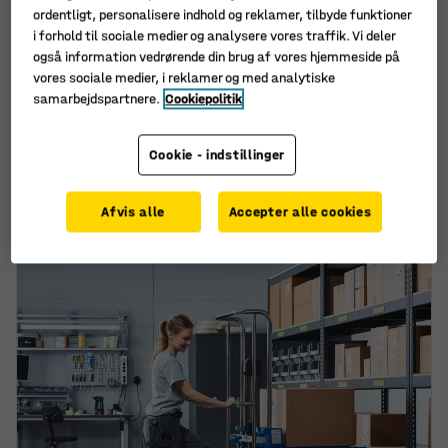
ordentligt, personalisere indhold og reklamer, tilbyde funktioner
i forhold til sociale medier og analysere vores traffik. Vi deler
også information vedrørende din brug af vores hjemmeside på
vores sociale medier, i reklamer og med analytiske
Lagerkassereol,
Småtingsreol REACH +
samarbejdspartnere.
Cookiepolitik
2000x950x270 mm, 72
MIX, inkl. 88 kasser,
grå kasser
1740x1000x300 mm, blå
kasser
Art. nr.
:
20106
Cookie - indstillinger
Art. nr.
:
251034
4.725,-
4.725,-
Afvis alle
Accepter alle cookies
KØB
KØB
ekskl. moms
ekskl. moms