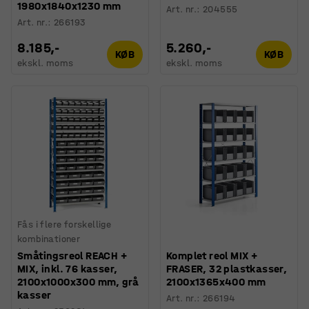
1980x1840x1230 mm
Art. nr.
:
204555
Art. nr.
:
266193
8.185,-
5.260,-
KØB
KØB
ekskl. moms
ekskl. moms
Fås i flere forskellige
kombinationer
Småtingsreol REACH +
Komplet reol MIX +
MIX, inkl. 76 kasser,
FRASER, 32 plastkasser,
2100x1000x300 mm, grå
2100x1365x400 mm
kasser
Art. nr.
:
266194