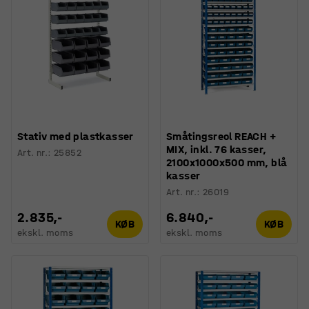
Stativ med plastkasser
Småtingsreol REACH +
MIX, inkl. 76 kasser,
Art. nr.
:
25852
2100x1000x500 mm, blå
kasser
Art. nr.
:
26019
2.835,-
6.840,-
KØB
KØB
ekskl. moms
ekskl. moms