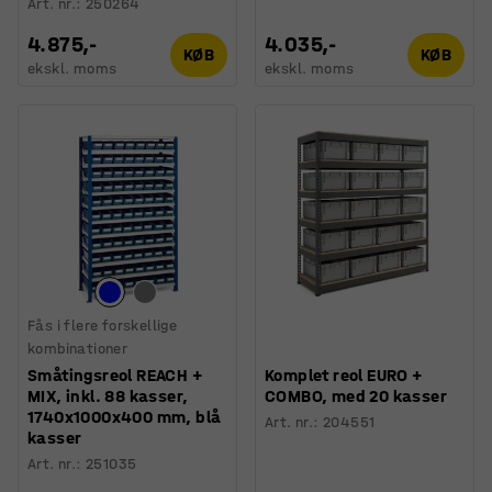
Art. nr.
:
250264
4.875,-
4.035,-
KØB
KØB
ekskl. moms
ekskl. moms
Fås i flere forskellige
kombinationer
Småtingsreol REACH +
Komplet reol EURO +
MIX, inkl. 88 kasser,
COMBO, med 20 kasser
1740x1000x400 mm, blå
Art. nr.
:
204551
kasser
Art. nr.
:
251035