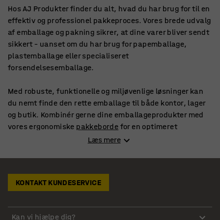
Hos AJ Produkter finder du alt, hvad du har brug for til en
effektiv og professionel pakkeproces. Vores brede udvalg
af emballage og pakning sikrer, at dine varer bliver sendt
sikkert – uanset om du har brug for papemballage,
plastemballage eller specialiseret
forsendelsesemballage.
Med robuste, funktionelle og miljøvenlige løsninger kan
du nemt finde den rette emballage til både kontor, lager
og butik. Kombinér gerne dine emballageprodukter med
vores ergonomiske
pakkeborde
for en optimeret
arbejdsstation.
Læs mere
Emballageløsninger der beskytter dine
produkter
KONTAKT KUNDESERVICE
Når du sender varer, er det afgørende, at emballagen
beskytter indholdet mod stød, fugt og andre ydre
Kan vi hjælpe dig?