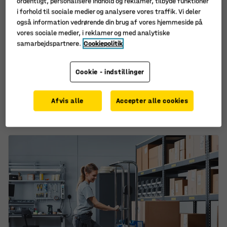
ordentligt, personalisere indhold og reklamer, tilbyde funktioner
i forhold til sociale medier og analysere vores traffik. Vi deler
også information vedrørende din brug af vores hjemmeside på
Fås i flere forskellige
Fås i flere forskellige
vores sociale medier, i reklamer og med analytiske
kombinationer
kombinationer
samarbejdspartnere.
Cookiepolitik
Plastlomme A5, 100-pak,
Pakkevægt, 60 kg,
247x168 mm
320x325 mm
Cookie - indstillinger
Art. nr.
:
258061
Art. nr.
:
31143
(9,40/stk.)
Afvis alle
Accepter alle cookies
940,-
1.525,-
KØB
KØB
ekskl. moms
ekskl. moms