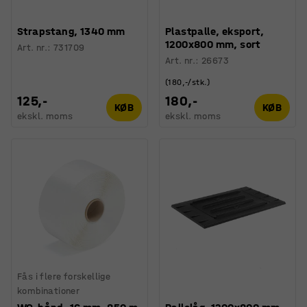
Strapstang, 1340 mm
Plastpalle, eksport,
1200x800 mm, sort
Art. nr.
:
731709
Art. nr.
:
26673
(180,-/stk.)
125,-
180,-
KØB
KØB
ekskl. moms
ekskl. moms
Fås i flere forskellige
kombinationer