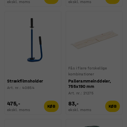
ekskl. moms
ekskl. moms
Fås i flere forskellige
kombinationer
Strækfilmsholder
Pallerammeinddeler,
755x190 mm
Art. nr.
:
40854
Art. nr.
:
21275
475,-
83,-
KØB
KØB
ekskl. moms
ekskl. moms