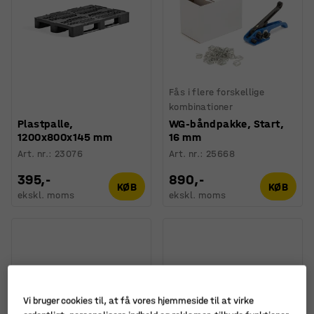
Fås i flere forskellige
kombinationer
Plastpalle,
WG-båndpakke, Start,
1200x800x145 mm
16 mm
Art. nr.
:
23076
Art. nr.
:
25668
395,-
890,-
KØB
KØB
ekskl. moms
ekskl. moms
Vi bruger cookies til, at få vores hjemmeside til at virke