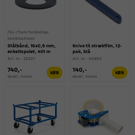
Fås i flere forskellige
kombinationer
Stålbånd, 16x0,5 mm,
Knive til strækfilm, 12-
enkeltspolet, 401 m
pak, blå
Art. nr.
:
25627
Art. nr.
:
40865
740,-
140,-
KØB
KØB
ekskl. moms
ekskl. moms