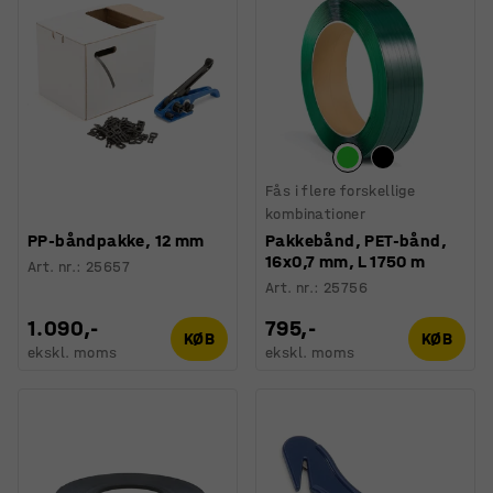
Fås i flere forskellige
kombinationer
PP-båndpakke, 12 mm
Pakkebånd, PET-bånd,
16x0,7 mm, L 1750 m
Art. nr.
:
25657
Art. nr.
:
25756
1.090,-
795,-
KØB
KØB
ekskl. moms
ekskl. moms