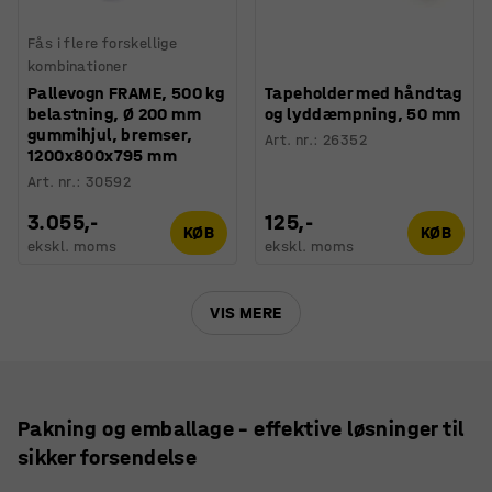
Fås i flere forskellige
kombinationer
Pallevogn FRAME, 500 kg
Tapeholder med håndtag
belastning, Ø 200 mm
og lyddæmpning, 50 mm
gummihjul, bremser,
Art. nr.
:
26352
1200x800x795 mm
Art. nr.
:
30592
3.055,-
125,-
KØB
KØB
ekskl. moms
ekskl. moms
VIS MERE
Pakning og emballage – effektive løsninger til
sikker forsendelse