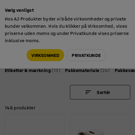
14 dages returret
Vælg venligst
Hos AJ Produkter byder vi både virksomheder og private
kunder velkommen. Hvis du klikker på Virksomhed, vises
priserne uden moms og under Privatkunde vises priserne
inklusive moms.
Lager & værksted
Pakning & emballage
Emballage til pakning af varer
VIRKSOMHED
PRIVATKUNDE
Etiketter & mærkning
(13)
Pakkemateriale
(24)
Pakkevær
Sortér
148 produkter