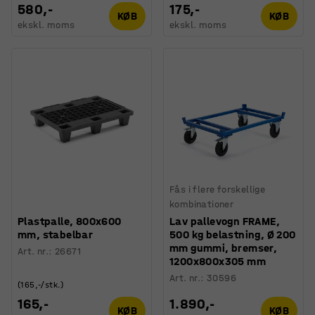
580,-
175,-
KØB
KØB
ekskl. moms
ekskl. moms
Fås i flere forskellige
kombinationer
Plastpalle, 800x600
Lav pallevogn FRAME,
mm, stabelbar
500 kg belastning, Ø 200
mm gummi, bremser,
Art. nr.
:
26671
1200x800x305 mm
Art. nr.
:
30596
(165,-/stk.)
165,-
1.890,-
KØB
KØB