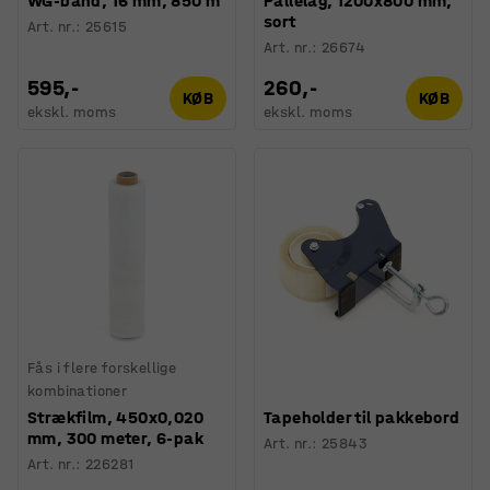
WG-bånd, 16 mm, 850 m
Pallelåg, 1200x800 mm,
sort
Art. nr.
:
25615
Art. nr.
:
26674
595,-
260,-
KØB
KØB
ekskl. moms
ekskl. moms
Fås i flere forskellige
kombinationer
Strækfilm, 450x0,020
Tapeholder til pakkebord
mm, 300 meter, 6-pak
Art. nr.
:
25843
Art. nr.
:
226281