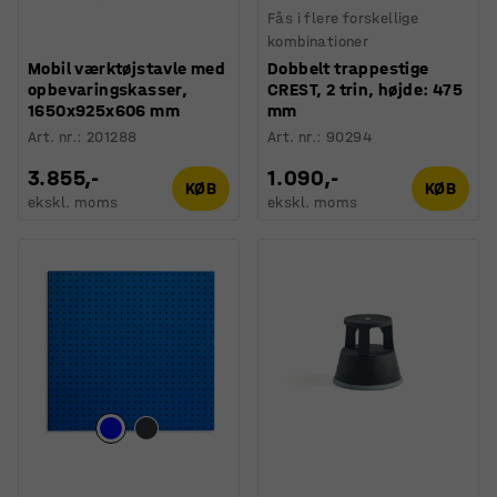
Fås i flere forskellige
kombinationer
Mobil værktøjstavle med
Dobbelt trappestige
opbevaringskasser,
CREST, 2 trin, højde: 475
1650x925x606 mm
mm
Art. nr.
:
201288
Art. nr.
:
90294
3.855,-
1.090,-
KØB
KØB
ekskl. moms
ekskl. moms