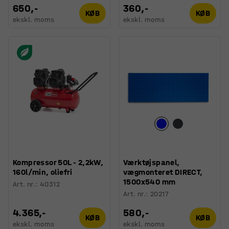
650,-
360,-
KØB
KØB
ekskl. moms
ekskl. moms
Kompressor 50L - 2,2kW,
Værktøjspanel,
160l/min, oliefri
vægmonteret DIRECT,
1500x540 mm
Art. nr.
:
40312
Art. nr.
:
20217
4.365,-
580,-
KØB
KØB
ekskl. moms
ekskl. moms