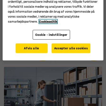
ordentligt, personalisere indhold og reklamer, tilbyde funktioner
i forhold til sociale medier og analysere vores traffik. Vi deler
også information vedrørende din brug af vores hjemmeside på
vores sociale medier, i reklamer og med analytiske
samarbejdspartnere.
Cookiepolitik
Blæsepistol
Værktøjspanel,
vægmonteret DIRECT,
Cookie - indstillinger
Art. nr.
:
40286
1000x540 mm, mørkegrå
Art. nr.
:
20921
Afvis alle
Accepter alle cookies
155,-
360,-
KØB
KØB
ekskl. moms
ekskl. moms