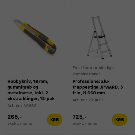
Fås i flere forskellige
kombinationer
Hobbykniv, 18 mm,
Professionel alu-
gummigreb og
trappestige UPWARD, 3
metalnæse, inkl. 2
trin, H 660 mm
ekstra klinger, 12-pak
Art. nr.
:
290401
Art. nr.
:
40862
265,-
725,-
KØB
KØB
ekskl. moms
ekskl. moms