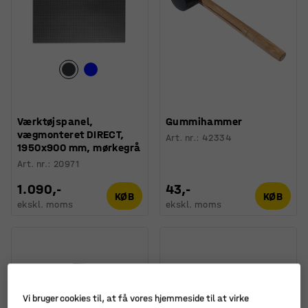
Værktøjspanel,
Gummihammer
vægmonteret DIRECT,
Art. nr.
:
42334
1950x900 mm, mørkegrå
Art. nr.
:
20971
1.090,-
43,-
KØB
KØB
ekskl. moms
ekskl. moms
Vi bruger cookies til, at få vores hjemmeside til at virke