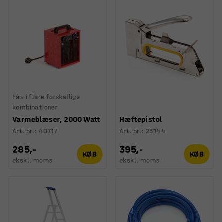
Fås i flere forskellige
kombinationer
Varmeblæser, 2000 Watt
Hæftepistol
Art. nr.
:
40717
Art. nr.
:
23144
285,-
395,-
KØB
KØB
ekskl. moms
ekskl. moms