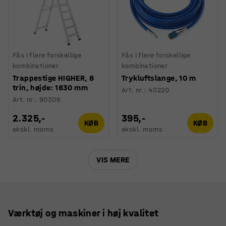
Fås i flere forskellige
Fås i flere forskellige
kombinationer
kombinationer
Trappestige HIGHER, 8
Trykluftslange, 10 m
trin, højde: 1830 mm
Art. nr.
:
40220
Art. nr.
:
90306
2.325,-
395,-
KØB
KØB
ekskl. moms
ekskl. moms
VIS MERE
Værktøj og maskiner i høj kvalitet