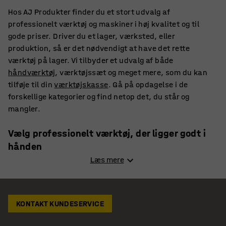
Hos AJ Produkter finder du et stort udvalg af
professionelt værktøj og maskiner i høj kvalitet og til
gode priser. Driver du et lager, værksted, eller
produktion, så er det nødvendigt at have det rette
værktøj på lager. Vi tilbyder et udvalg af både
håndværktøj
, værktøjssæt og meget mere, som du kan
tilføje til din
værktøjskasse
. Gå på opdagelse i de
forskellige kategorier og find netop det, du står og
mangler.
Vælg professionelt værktøj, der ligger godt i
hånden
Læs mere
Værktøj og maskiner skal ofte bruges mange timer i træk
og derfor er det vigtigt, at det er funktionelt. Vi har derfor
fokus på både form, design og kvalitet af det værktøj, vi
KONTAKT KUNDESERVICE
fører. Det skal gerne holde i mange år og være let at bruge
i hverdagen. Med professionelt værktøj undgår du både