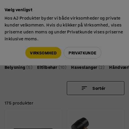
14 dages returret
Vælg venligst
Hos AJ Produkter byder vi både virksomheder og private
kunder velkommen. Hvis du klikker på Virksomhed, vises
priserne uden moms og under Privatkunde vises priserne
inklusive moms.
Lager & værksted
Værktøj
Værktøj
VIRKSOMHED
PRIVATKUNDE
Belysning
(5)
Eltilbehør
(10)
Haveslanger
(2)
Håndværk
Sortér
175 produkter