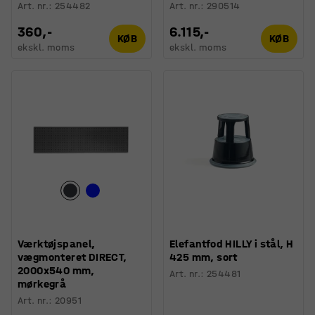
Art. nr.
:
254482
Art. nr.
:
290514
360,-
6.115,-
KØB
KØB
ekskl. moms
ekskl. moms
Værktøjspanel,
Elefantfod HILLY i stål, H
vægmonteret DIRECT,
425 mm, sort
2000x540 mm,
Art. nr.
:
254481
mørkegrå
Art. nr.
:
20951