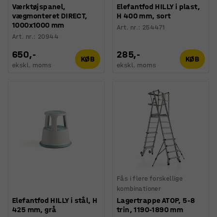
Værktøjspanel,
Elefantfod HILLY i plast,
vægmonteret DIRECT,
H 400 mm, sort
1000x1000 mm
Art. nr.
:
254471
Art. nr.
:
20944
650,-
285,-
KØB
KØB
ekskl. moms
ekskl. moms
Fås i flere forskellige
kombinationer
Elefantfod HILLY i stål, H
Lagertrappe ATOP, 5-8
425 mm, grå
trin, 1190-1890 mm