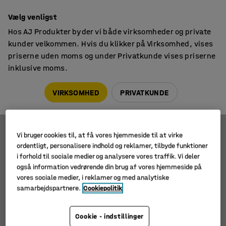
14 dages returret
Vælg venligst
Hos AJ Produkter byder vi både virksomheder og private
kunder velkommen. Hvis du klikker på Virksomhed, vises
priserne uden moms og under Privatkunde vises priserne
inklusive moms.
Håndværktøj
Skruetrækkere
Skruetrækkere
VIRKSOMHED
PRIVATKUNDE
Vi bruger cookies til, at få vores hjemmeside til at virke
Filtre
Sortér
ordentligt, personalisere indhold og reklamer, tilbyde funktioner
i forhold til sociale medier og analysere vores traffik. Vi deler
også information vedrørende din brug af vores hjemmeside på
1 produkter
vores sociale medier, i reklamer og med analytiske
samarbejdspartnere.
Cookiepolitik
Cookie - indstillinger