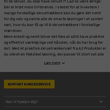
til de skruer, du skal have skruet i? Lad os være ærlige:
Der er intet mere irriterende. I stedet for at investere i
mange forskellige skruetrækkere kan du gøre det nemt
for dig selv og samle alle de smarte løsninger i et samlet
sæt, hvor du kan få op til 6 skruetrækkere i forskellige
størrelser.
Mere enkelt og nemt bliver det ikke at altid have praktisk
og effektivt værktøj lige ved hånden, når du har brug for
det. Med et praktisk skruetrækkersæt fra AJ Produkter er
du sikret en fleksibel løsning, der passer til stort set alle
former for skruer, du kan støde på under praktiske
Læs mere
arbejdsopgaver.
Få arbejdsopgaverne gjort ordentligt med en
skruetrækker i høj kvalitet
KONTAKT KUNDESERVICE
Med en skruetrækker fra AJ Produkter er du garanteret
kvalitetsværktøj, der både tager højde for robusthed
såvel som ergonomi. Vores skruetrækkere i vores
Kan vi hjælpe dig?
skruetrækkersæt er designet til at give et godt greb, som