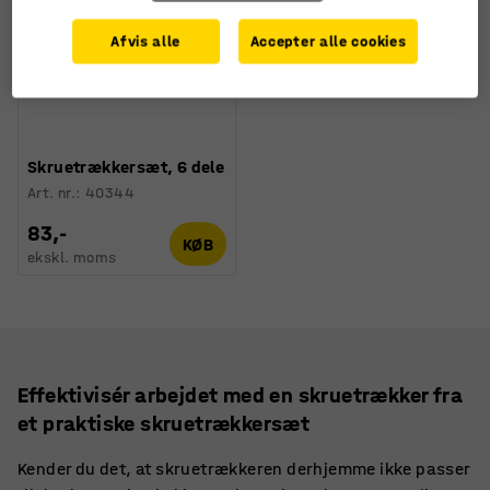
Afvis alle
Accepter alle cookies
Skruetrækkersæt, 6 dele
Art. nr.
:
40344
83,-
KØB
ekskl. moms
Effektivisér arbejdet med en skruetrækker fra
et praktiske skruetrækkersæt
Kender du det, at skruetrækkeren derhjemme ikke passer