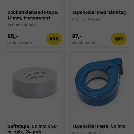
Dobbeltklæbende tape,
Tapeholder med håndtag
12 mm, transparent
Art. nr.
:
40851
Art. nr.
:
40845
65,-
87,-
KØB
KØB
ekskl. moms
ekskl. moms
Gaffatape, 50 mm x 50
Tapeholder Pære, 50 mm
m, sølv, 24-pak
Art. nr.
:
26353