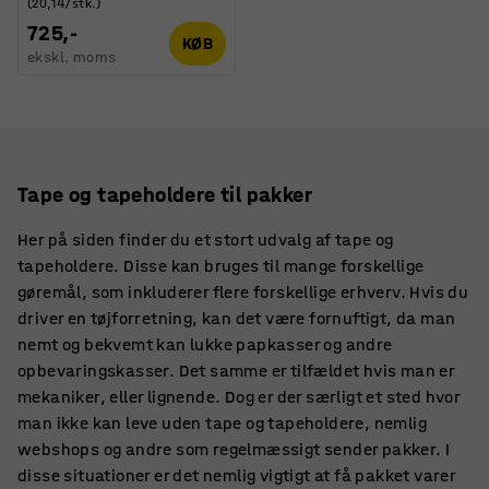
(20,14/stk.)
725,-
KØB
ekskl. moms
Tape og tapeholdere til pakker
Her på siden finder du et stort udvalg af tape og
tapeholdere. Disse kan bruges til mange forskellige
gøremål, som inkluderer flere forskellige erhverv. Hvis du
driver en tøjforretning, kan det være fornuftigt, da man
nemt og bekvemt kan lukke papkasser og andre
opbevaringskasser. Det samme er tilfældet hvis man er
mekaniker, eller lignende. Dog er der særligt et sted hvor
man ikke kan leve uden tape og tapeholdere, nemlig
webshops og andre som regelmæssigt sender pakker. I
disse situationer er det nemlig vigtigt at få pakket varer