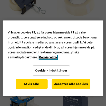
Vi bruger cookies til, at få vores hjemmeside til at virke
Tapeholder til pakkebord
Tape Pro, 50 mm,
ordentligt, personalisere indhold og reklamer, tilbyde funktioner
længde: 66 mm,
Art. nr.
:
25843
i forhold til sociale medier og analysere vores traffik. Vi deler
transparent
også information vedrørende din brug af vores hjemmeside på
Art. nr.
:
2304751
vores sociale medier, i reklamer og med analytiske
samarbejdspartnere.
Cookiepolitik
(19,31/stk.)
175,-
695,-
KØB
KØB
ekskl. moms
ekskl. moms
Cookie - indstillinger
Afvis alle
Accepter alle cookies