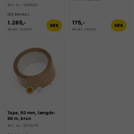
Art. nr.
:
409501
(53,54/stk.)
1.285,-
175,-
KØB
KØB
ekskl. moms
ekskl. moms
Tape, 50 mm, længde:
66 m, brun
Art. nr.
:
2304711