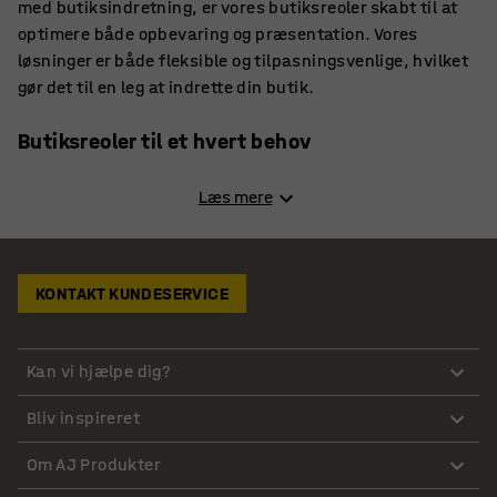
med butiksindretning, er vores butiksreoler skabt til at
optimere både opbevaring og præsentation. Vores
løsninger er både fleksible og tilpasningsvenlige, hvilket
gør det til en leg at indrette din butik.
Butiksreoler til et hvert behov
Vores butiksreoler er designet med fokus på fleksibilitet
Læs mere
og holdbarhed, så de kan tilpasses alle former for
erhverv. Reolerne kommer i forskellige størrelser og
modeller, der let kan kombineres og tilpasses butikkens
KONTAKT KUNDESERVICE
layout. Flere af vores reoler kan justeres i højden, så du
selv kan bestemme, hvordan du bedst udnytter pladsen
og får præsenteret dine varer optimalt. Dette gør det
Kan vi hjælpe dig?
nemt at om rokere og skabe et spændende og tilgængeligt
butiksområde for kunderne.
Bliv inspireret
Mange af vores butiksreoler er fremstillet i holdbare
Om AJ Produkter
materialer, såsom metal, som kan tåle daglig brug og de