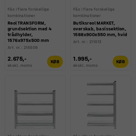
Fås i flere forskellige
Fås i flere forskellige
kombinationer
kombinationer
Reol TRANSFORM,
Butiksreol MARKET,
grundsektion med 4
overskab, basissektion,
trådhylder,
1588x900x550 mm, hvid
1576x975x500 mm
Art. nr.
:
211013
Art. nr.
:
216509
2.675,-
1.995,-
KØB
KØB
ekskl. moms
ekskl. moms