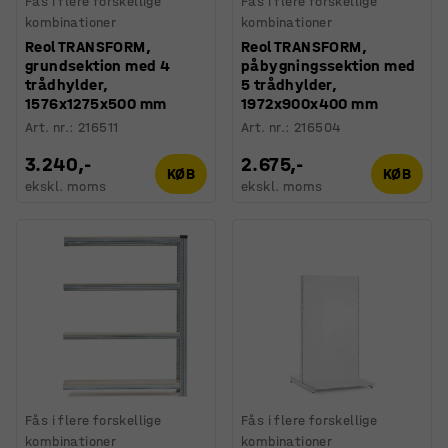
Fås i flere forskellige
Fås i flere forskellige
kombinationer
kombinationer
Reol TRANSFORM,
Reol TRANSFORM,
grundsektion med 4
påbygningssektion med
trådhylder,
5 trådhylder,
1576x1275x500 mm
1972x900x400 mm
Art. nr.
:
216511
Art. nr.
:
216504
3.240,-
2.675,-
KØB
KØB
ekskl. moms
ekskl. moms
Fås i flere forskellige
Fås i flere forskellige
kombinationer
kombinationer