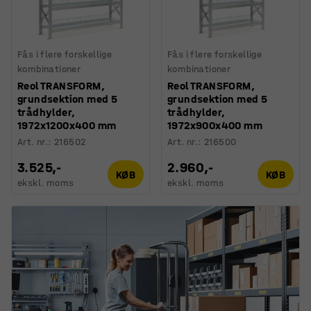
Fås i flere forskellige
Fås i flere forskellige
kombinationer
kombinationer
Reol TRANSFORM,
Reol TRANSFORM,
grundsektion med 5
grundsektion med 5
trådhylder,
trådhylder,
1972x1200x400 mm
1972x900x400 mm
Art. nr.
:
216502
Art. nr.
:
216500
3.525,-
2.960,-
KØB
KØB
ekskl. moms
ekskl. moms