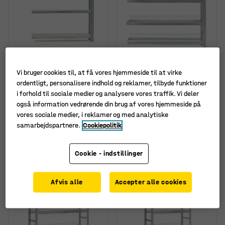
Fås i flere forskellige
Fås i flere forskellige
kombinationer
kombinationer
Vi bruger cookies til, at få vores hjemmeside til at virke
Reol TRANSFORM,
Reol TRANSFORM,
ordentligt, personalisere indhold og reklamer, tilbyde funktioner
påbygningssektion med
påbygningssektion med
i forhold til sociale medier og analysere vores traffik. Vi deler
4 trådhylder,
5 trådhylder,
også information vedrørende din brug af vores hjemmeside på
1576x900x500 mm
1972x1200x400 mm
vores sociale medier, i reklamer og med analytiske
Art. nr.
:
216513
Art. nr.
:
216506
samarbejdspartnere.
Cookiepolitik
2.395,-
3.170,-
KØB
KØB
ekskl. moms
ekskl. moms
Cookie - indstillinger
Afvis alle
Accepter alle cookies