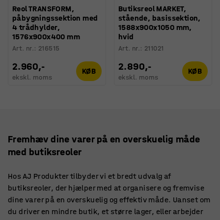
Reol TRANSFORM,
Butiksreol MARKET,
påbygningssektion med
stående, basissektion,
4 trådhylder,
1588x900x1050 mm,
1576x900x400 mm
hvid
Art. nr.
:
216515
Art. nr.
:
211021
2.960,-
2.890,-
KØB
KØB
ekskl. moms
ekskl. moms
Fremhæv dine varer på en overskuelig måde
med butiksreoler
Hos AJ Produkter tilbyder vi et bredt udvalg af
butiksreoler, der hjælper med at organisere og fremvise
dine varer på en overskuelig og effektiv måde. Uanset om
du driver en mindre butik, et større lager, eller arbejder