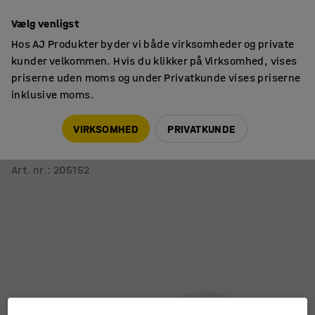
14 dages returret
Vælg venligst
Hos AJ Produkter byder vi både virksomheder og private
kunder velkommen. Hvis du klikker på Virksomhed, vises
priserne uden moms og under Privatkunde vises priserne
inklusive moms.
Lager & værksted
Tilbehør
VIRKSOMHED
PRIVATKUNDE
Sokkel til opbevaringsskab SERVE
Hvid
Art. nr.
:
205152