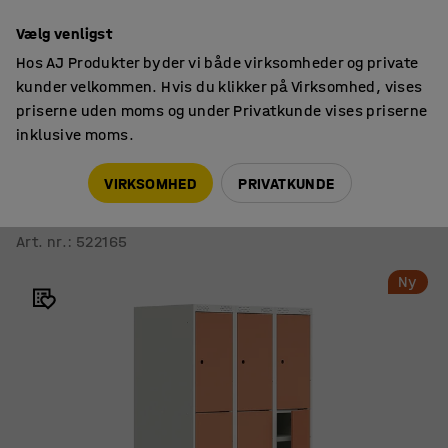
14 dages returret
Vælg venligst
Hos AJ Produkter byder vi både virksomheder og private
kunder velkommen. Hvis du klikker på Virksomhed, vises
priserne uden moms og under Privatkunde vises priserne
inklusive moms.
Opbevaring til skole
Elevskabe
VIRKSOMHED
PRIVATKUNDE
Skab til skoleelever ROZ
3 moduler, 9 døre, inkl. bund, 1890x900x550 mm, koral
Art. nr.
:
522165
Ny