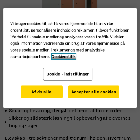
Vi bruger cookies til, at få vores hjemmeside til at virke
ordentligt, personalisere indhold og reklamer, tilbyde funktioner
i forhold til sociale medier og analysere vores traffik. Vi deler
også information vedrørende din brug af vores hjemmeside på
vores sociale medier, i reklamer og med analytiske
samarbejdspartnere.
Cookiepolitik
Cookie - indstillinger
Afvis alle
Accepter alle cookies
Udviklet til skolemiljøer med høje krav
Smart opbevaring, der gør det nemt at holde orden
Sikker og slidstærk løsning til opbevaring af elevernes
ting og sager.
Elevskab i tre sektioner med tre rum i højden. Hvert rum