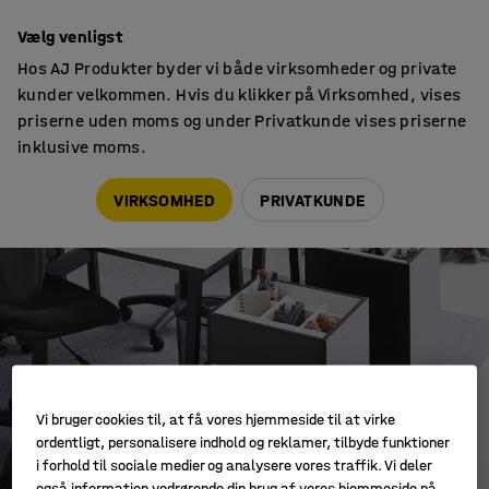
14 dages returret
Vælg venligst
Hos AJ Produkter byder vi både virksomheder og private
kunder velkommen. Hvis du klikker på Virksomhed, vises
priserne uden moms og under Privatkunde vises priserne
inklusive moms.
Nomad
Nomad opbevaring
VIRKSOMHED
PRIVATKUNDE
Vi bruger cookies til, at få vores hjemmeside til at virke
ordentligt, personalisere indhold og reklamer, tilbyde funktioner
i forhold til sociale medier og analysere vores traffik. Vi deler
også information vedrørende din brug af vores hjemmeside på