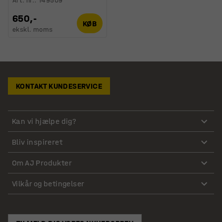
Art. nr.
:
149509
650,-
KØB
ekskl. moms
KONTAKT KUNDESERVICE
Kan vi hjælpe dig?
Bliv inspireret
Om AJ Produkter
Vilkår og betingelser