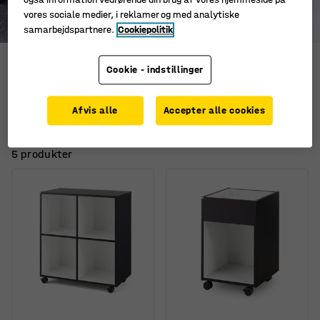
vores sociale medier, i reklamer og med analytiske
samarbejdspartnere.
Cookiepolitik
Nomad opbevaring
Cookie - indstillinger
Afvis alle
Accepter alle cookies
Filtre
Sortér
5 produkter