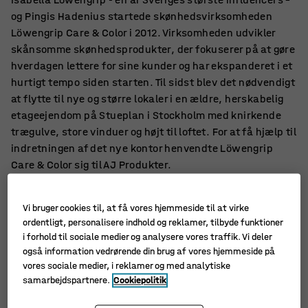
og Pingis Hadenius startede skønhedsvirksomheden
Löwengrip Care & Color i 2012. Virksomheden udvikler
skånsomme skønhedsprodukter, der fokuserer på at gøre
hverdagen lettere for sine kunder og har ekspanderet i et
hurtigt tempo siden starten. Til sidst blev det nødvendigt
at flytte til nye og større lokaler i en ældre, herskabelig
etageejendom på Stueplan i Stockholm med knirkende
trægulve, store vinduer og højt til loftet. For at få hjælp til
indretningen af det nye kontor henvendte Löwengrip
Care & Color sig til AJ Produkter.
Vi bruger cookies til, at få vores hjemmeside til at virke
ordentligt, personalisere indhold og reklamer, tilbyde funktioner
i forhold til sociale medier og analysere vores traffik. Vi deler
også information vedrørende din brug af vores hjemmeside på
vores sociale medier, i reklamer og med analytiske
samarbejdspartnere.
Cookiepolitik