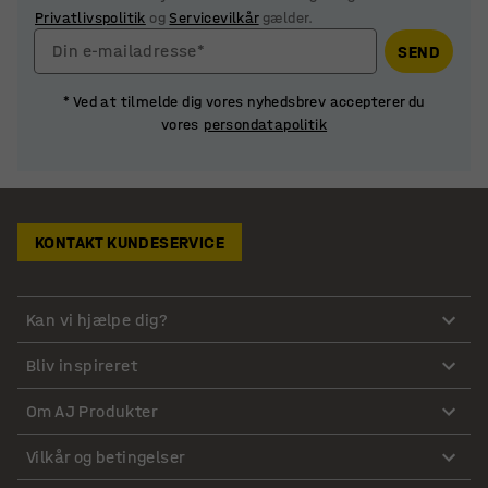
Privatlivspolitik
og
Servicevilkår
gælder.
Din e-mailadresse*
SEND
* Ved at tilmelde dig vores nyhedsbrev accepterer du
vores
persondatapolitik
KONTAKT KUNDESERVICE
Kan vi hjælpe dig?
Bliv inspireret
Om AJ Produkter
Vilkår og betingelser