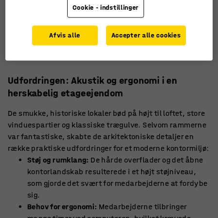
Cookie - indstillinger
Afvis alle
Accepter alle cookies
Udfordringen: Akustik og ergonomi i en
herskabelig etageejendom
De smukke, historiske lokaler bød på højt til loftet, store
vinduespartier og klassiske trægulve. Selvom rammerne
var fantastiske, skabte de arkitektoniske detaljer en
række praktiske udfordringer for et moderne kontormiljø:
Støj og rumklang:
De hårde overflader og det åbne
kontorlandskab resulterede i et højt støjniveau,
som gjorde det svært for medarbejderne at fordybe
sig.
Behov for ergonomi:
Medarbejderne tilbringer