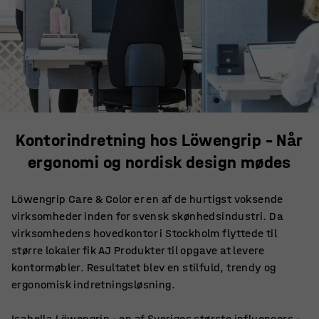
Kontorindretning hos Löwengrip – Når
ergonomi og nordisk design mødes
Löwengrip Care & Color er en af de hurtigst voksende
virksomheder inden for svensk skønhedsindustri. Da
virksomhedens hovedkontor i Stockholm flyttede til
større lokaler fik AJ Produkter til opgave at levere
kontormøbler. Resultatet blev en stilfuld, trendy og
ergonomisk indretningsløsning.
Isabella Löwengrip - en af Sveriges største influencers –