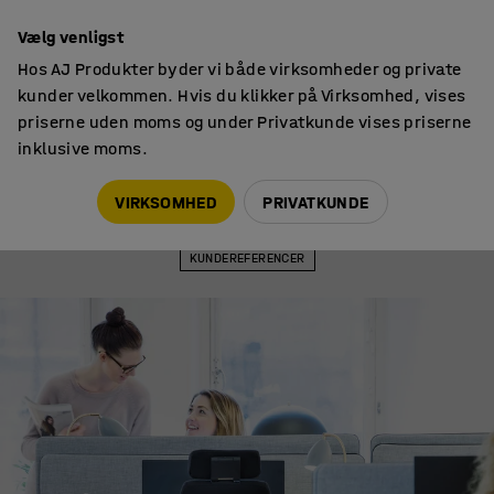
14 dages returret
Vælg venligst
Hos AJ Produkter byder vi både virksomheder og private
kunder velkommen. Hvis du klikker på Virksomhed, vises
priserne uden moms og under Privatkunde vises priserne
inklusive moms.
Kundereferencer
Kontorindretning hos Löwengrip – Når ergonomi og nordisk design
VIRKSOMHED
PRIVATKUNDE
mødes
KUNDEREFERENCER