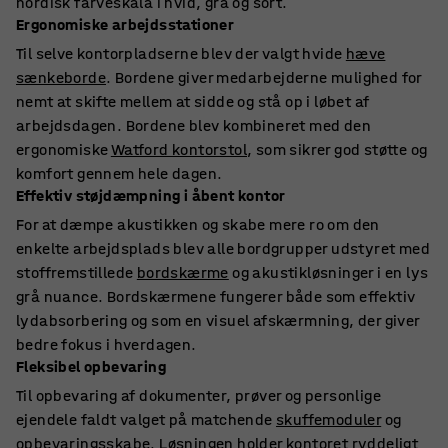
nordisk farveskala i hvid, grå og sort.
Ergonomiske arbejdsstationer
Til selve kontorpladserne blev der valgt hvide
hæve
sænkeborde
. Bordene giver medarbejderne mulighed for
nemt at skifte mellem at sidde og stå op i løbet af
arbejdsdagen. Bordene blev kombineret med den
ergonomiske
Watford kontorstol
, som sikrer god støtte og
komfort gennem hele dagen.
Effektiv støjdæmpning i åbent kontor
For at dæmpe akustikken og skabe mere ro om den
enkelte arbejdsplads blev alle bordgrupper udstyret med
stoffremstillede
bordskærme
og akustikløsninger i en lys
grå nuance. Bordskærmene fungerer både som effektiv
lydabsorbering og som en visuel afskærmning, der giver
bedre fokus i hverdagen.
Fleksibel opbevaring
Til opbevaring af dokumenter, prøver og personlige
ejendele faldt valget på matchende
skuffemoduler
og
opbevaringsskabe. Løsningen holder kontoret ryddeligt