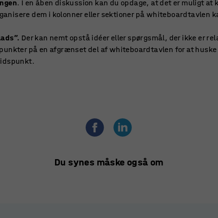
ingen
. I en åben diskussion kan du opdage, at det er muligt at 
organisere dem i kolonner eller sektioner på whiteboardtavlen k
lads”.
Der kan nemt opstå idéer eller spørgsmål, der ikke er re
punkter på en afgrænset del af whiteboardtavlen for at huske 
tidspunkt.
Du synes måske også om