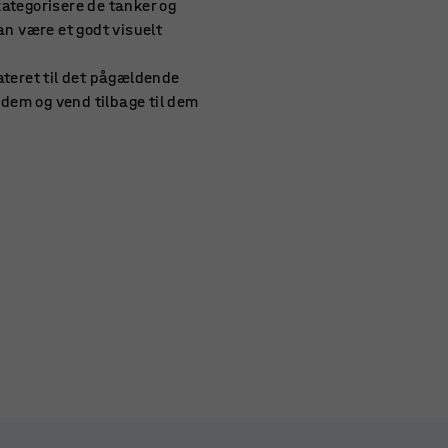
kategorisere de tanker og
an være et godt visuelt
lateret til det pågældende
dem og vend tilbage til dem