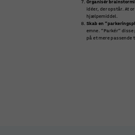
Organisér brainstorm
idéer, der opstår. At 
hjælpemiddel.
Skab en ”parkeringsp
emne. ”Parkér” disse 
på et mere passende 