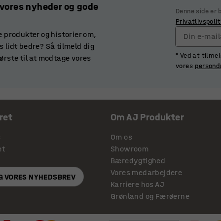
 vores nyheder og gode
Denne side er
Privatlivspolit
e produkter og historier om,
Din e-mai
 lidt bedre? Så tilmeld dig
* Ved at tilme
ørste til at modtage vores
vores
persond
ret
Om AJ Produkter
s
Om os
et
Showroom
Bæredygtighed
Vores medarbejdere
IG VORES NYHEDSBREV
Karriere hos AJ
Grønland og Færøerne