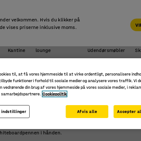
14 dages returret
under velkommen. Hvis du klikker på
V
de vises priserne inklusive moms.
Reception &
Kantine
lounge
Udendørsmøbler
Sk
oardtavlen
ookies til, at få vores hjemmeside til at virke ordentligt, personalisere indh
TIPS & TRENDS
ilbyde funktioner i forhold til sociale medier og analysere vores traffik. Vi d
n vedrørende din brug af vores hjemmeside på vores sociale medier, i rekl
Bliv professionel ved whiteboardtavlen
e samarbejdspartnere.
Cookiepolitik
n en klassisk analog whiteboardtavle kan være et glimrende væ
 indstillinger
Afvis alle
Accepter al
ng med mere. At skrive og tegne på en whiteboardtavle er en 
er på. Her får du 8 enkle tips, der kan hjælpe dig med at ska
whiteboardpennen i hånden.