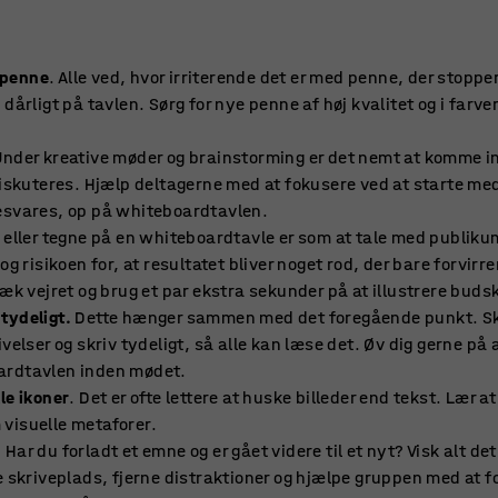
dpenne
. Alle ved, hvor irriterende det er med penne, der stopper
dårligt på tavlen. Sørg for nye penne af høj kvalitet og i farve
Under kreative møder og brainstorming er det nemt at komme i
diskuteres. Hjælp deltagerne med at fokusere ved at starte med 
esvares, op på whiteboardtavlen.
 eller tegne på en whiteboardtavle er som at tale med publikum
og risikoen for, at resultatet bliver noget rod, der bare forvir
ræk vejret og brug et par ekstra sekunder på at illustrere buds
 tydeligt.
Dette hænger sammen med det foregående punkt. Skr
ivelser og skriv tydeligt, så alle kan læse det. Øv dig gerne på
ardtavlen inden mødet.
le ikoner
. Det er ofte lettere at huske billeder end tekst. Lær at
visuelle metaforer.
. Har du forladt et emne og er gået videre til et nyt? Visk alt 
e skriveplads, fjerne distraktioner og hjælpe gruppen med at fo