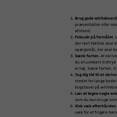
Brug gode whiteboar
præsentation eller ses 
afstand.
Fokusér på formålet
. 
der rent faktisk skal 
spørgsmål, der skal b
Sænk farten.
At skrive
du et usikkert indtryk 
er høj. Sænk farten, t
Tag dig tid til at skrive
stedet for lange beskr
bogstaver på whitebo
Lær at tegne nogle enk
som du kan bruge som 
Visk væk efterhånden
væk for at frigøre mer