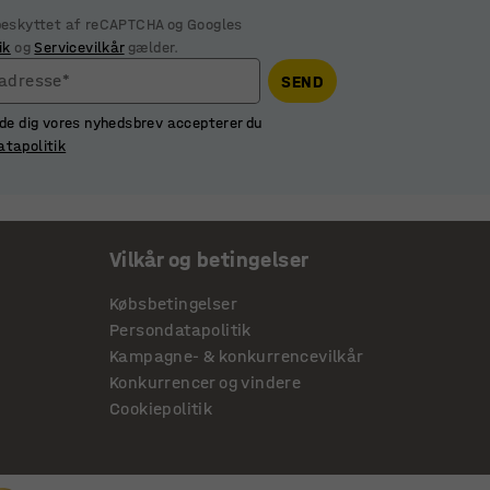
 beskyttet af reCAPTCHA og Googles
ik
og
Servicevilkår
gælder.
ladresse*
SEND
lde dig vores nyhedsbrev accepterer du
atapolitik
Vilkår og betingelser
Købsbetingelser
Persondatapolitik
Kampagne- & konkurrencevilkår
Konkurrencer og vindere
Cookiepolitik