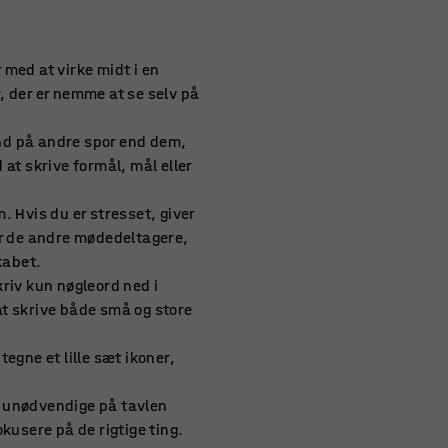
 med at virke midt i en
r, der er nemme at se selv på
nd på andre spor end dem,
at skrive formål, mål eller
. Hvis du er stresset, giver
rer de andre mødedeltagere,
kabet.
iv kun nøgleord ned i
 at skrive både små og store
 tegne et lille sæt ikoner,
det unødvendige på tavlen
kusere på de rigtige ting.