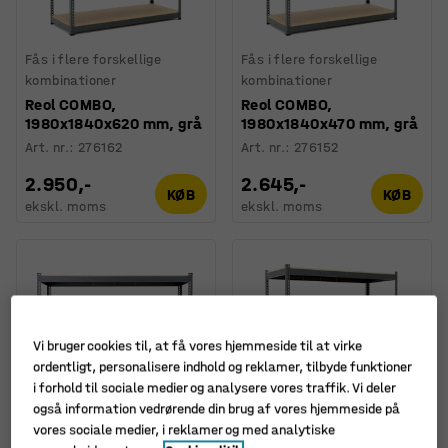
Fås i flere forskellige
Fås i flere forskellige
kombinationer
kombinationer
Reol COMBO,
Reol COMBO,
1980x1840x620 mm, grå
1980x1840x470 mm, grå
Art. nr.
:
276162
Art. nr.
:
276152
2.950,-
2.645,-
KØB
KØB
ekskl. moms
ekskl. moms
Vi bruger cookies til, at få vores hjemmeside til at virke
ordentligt, personalisere indhold og reklamer, tilbyde funktioner
i forhold til sociale medier og analysere vores traffik. Vi deler
også information vedrørende din brug af vores hjemmeside på
vores sociale medier, i reklamer og med analytiske
Fås i flere forskellige
Fås i flere forskellige