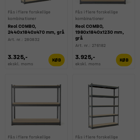
Fås i flere forskellige
Fås i flere forskellige
kombinationer
kombinationer
Reol COMBO,
Reol COMBO,
2440x1840x470 mm, grå
1980x1840x1230 mm,
grå
Art. nr.
:
280832
Art. nr.
:
276182
3.325,-
3.925,-
KØB
KØB
ekskl. moms
ekskl. moms
Fås i flere forskellige
Fås i flere forskellige