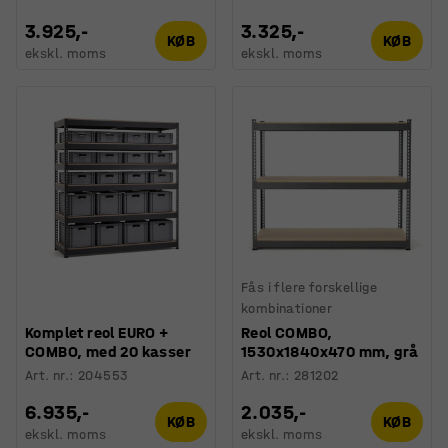
3.925,-
3.325,-
KØB
KØB
ekskl. moms
ekskl. moms
Fås i flere forskellige
kombinationer
Komplet reol EURO +
Reol COMBO,
COMBO, med 20 kasser
1530x1840x470 mm, grå
Art. nr.
:
204553
Art. nr.
:
281202
6.935,-
2.035,-
KØB
KØB
ekskl. moms
ekskl. moms