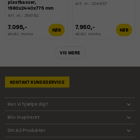
plastkasser,
Art. nr.
:
204557
1980x2440x775 mm
Art. nr.
:
266182
7.095,-
7.950,-
KØB
KØB
ekskl. moms
ekskl. moms
VIS MERE
KONTAKT KUNDESERVICE
Kan vi hjælpe dig?
Bliv inspireret
Om AJ Produkter