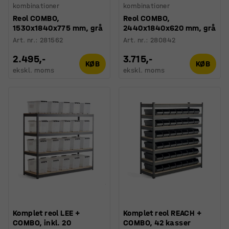
kombinationer
kombinationer
Reol COMBO,
Reol COMBO,
1530x1840x775 mm, grå
2440x1840x620 mm, grå
Art. nr.
:
281562
Art. nr.
:
280842
2.495,-
3.715,-
KØB
KØB
ekskl. moms
ekskl. moms
Komplet reol LEE +
Komplet reol REACH +
COMBO, inkl. 20
COMBO, 42 kasser