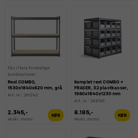
Fås i flere forskellige
kombinationer
Reol COMBO,
Komplet reol COMBO +
1530x1840x620 mm, grå
FRASER, 32 plastkasser,
1980x1840x1230 mm
Art. nr.
:
281242
Art. nr.
:
266193
2.345,-
8.185,-
KØB
KØB
ekskl. moms
ekskl. moms