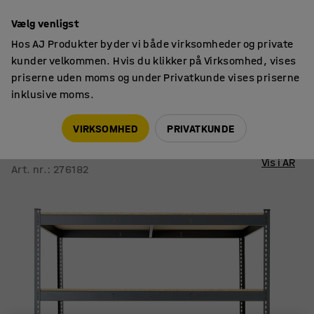
14 dages returret
Vælg venligst
Hos AJ Produkter byder vi både virksomheder og private
kunder velkommen. Hvis du klikker på Virksomhed, vises
priserne uden moms og under Privatkunde vises priserne
inklusive moms.
Lagerreoler
COMBO
VIRKSOMHED
PRIVATKUNDE
Reol COMBO
1980x1840x1230 mm, grå
Vis i AR
Art. nr.
:
276182