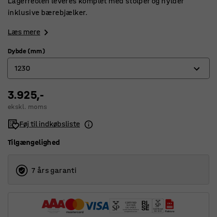
Lagerreolen leveres komplet med stolper og hylder
inklusive bærebjælker.
Læs mere
Dybde (mm)
1230
3.925,-
470
ekskl. moms
620
Føj til indkøbsliste
775
Tilgængelighed
1230
7 års garanti