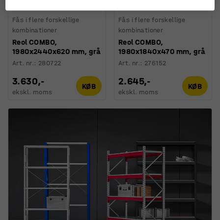
Fås i flere forskellige
Fås i flere forskellige
kombinationer
kombinationer
Reol COMBO,
Reol COMBO,
1980x2440x620 mm, grå
1980x1840x470 mm, grå
Art. nr.
:
280722
Art. nr.
:
276152
3.630,-
2.645,-
KØB
KØB
ekskl. moms
ekskl. moms