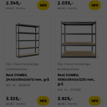
2.345,-
2.035,-
KØB
KØB
ekskl. moms
ekskl. moms
Fås i flere forskellige
Fås i flere forskellige
kombinationer
kombinationer
Reol COMBO,
Reol COMBO,
2440x1840x470 mm, grå
1980x1840x1230 mm,
grå
Art. nr.
:
280832
Art. nr.
:
276182
3.325,-
3.925,-
KØB
KØB
ekskl. moms
ekskl. moms