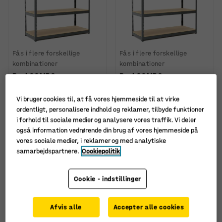
Fås i flere forskellige
Fås i flere forskellige
kombinationer
kombinationer
Reol COMBO,
Reol COMBO,
1980x1840x620 mm, grå
1980x1840x775 mm, grå
Art. nr.
:
276162
Art. nr.
:
276172
Vi bruger cookies til, at få vores hjemmeside til at virke
ordentligt, personalisere indhold og reklamer, tilbyde funktioner
2.950,-
3.250,-
KØB
KØB
i forhold til sociale medier og analysere vores traffik. Vi deler
ekskl. moms
ekskl. moms
også information vedrørende din brug af vores hjemmeside på
vores sociale medier, i reklamer og med analytiske
samarbejdspartnere.
Cookiepolitik
Cookie - indstillinger
Afvis alle
Accepter alle cookies