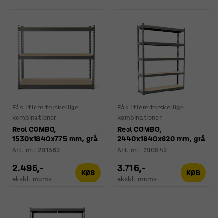
Fås i flere forskellige
Fås i flere forskellige
kombinationer
kombinationer
Reol COMBO,
Reol COMBO,
1530x1840x775 mm, grå
2440x1840x620 mm, grå
Art. nr.
:
281562
Art. nr.
:
280842
2.495,-
3.715,-
KØB
KØB
ekskl. moms
ekskl. moms