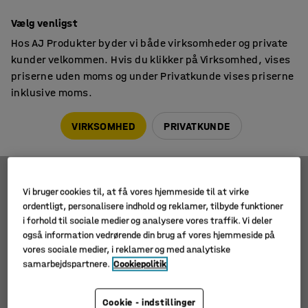
14 dages returret
Vælg venligst
Hos AJ Produkter byder vi både virksomheder og private
kunder velkommen. Hvis du klikker på Virksomhed, vises
priserne uden moms og under Privatkunde vises priserne
inklusive moms.
Vogne
Arkivvogne
Ringbindskarruseller
VIRKSOMHED
PRIVATKUNDE
Vi bruger cookies til, at få vores hjemmeside til at virke
Filtre
Sortér
ordentligt, personalisere indhold og reklamer, tilbyde funktioner
i forhold til sociale medier og analysere vores traffik. Vi deler
2 produkter
også information vedrørende din brug af vores hjemmeside på
vores sociale medier, i reklamer og med analytiske
samarbejdspartnere.
Cookiepolitik
Cookie - indstillinger