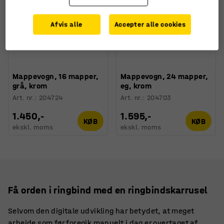
Afvis alle
Accepter alle cookies
Mappevogn, 16 mapper,
Mappevogn, 24 mapper,
grå, krom
eg, krom
Art. nr.
:
204724
Art. nr.
:
204703
1.450,-
1.595,-
KØB
KØB
ekskl. moms
ekskl. moms
Få orden i ringbind med en ringbindskarrusel
Selvom den digitale udvikling har betydet, at meget
arbejde som før foregik manuelt i dag er overtaget af