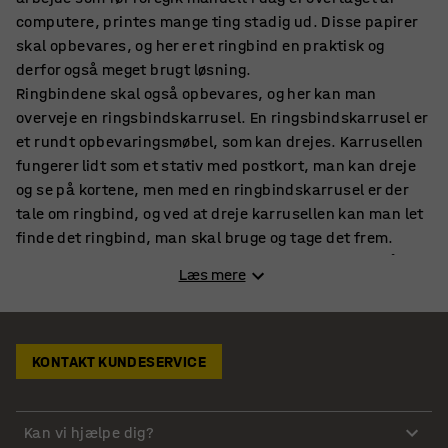
computere, printes mange ting stadig ud. Disse papirer
skal opbevares, og her er et ringbind en praktisk og
derfor også meget brugt løsning.
Ringbindene skal også opbevares, og her kan man
overveje en ringsbindskarrusel. En ringsbindskarrusel er
et rundt opbevaringsmøbel, som kan drejes. Karrusellen
fungerer lidt som et stativ med postkort, man kan dreje
og se på kortene, men med en ringbindskarrusel er der
tale om ringbind, og ved at dreje karrusellen kan man let
finde det ringbind, man skal bruge og tage det frem.
Med en ringbindskarrusel er det let at holde orden på
Læs mere
kontoret, for da er det slut med ringbind, der ligger og
flyder i vindueskarme og i skuffer, og hvor det kan være
svært at overskue, hvor de forskellige papirer ligger samt
ikke mindst at få gravet sig frem til dem.
KONTAKT KUNDESERVICE
Smart opbevaring af ringbind
Kan vi hjælpe dig?
En ringbindskarrusel er en smart måde at opbevare