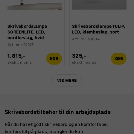
Skrivebordslampe
Skrivebordslampe TULIP,
SCREENLITE, LED,
LED, klembeslag, sort
bordbeslag, hvid
Art. nr.
:
91604
Art. nr.
:
91213
1.815,-
325,-
KØB
KØB
ekskl. moms
ekskl. moms
VIS MERE
Skrivebordstilbehør til din arbejdsplads
Når du har et godt skrivebord og en komfortabel
kontorstol på plads, mangler du kun