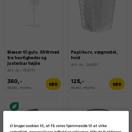
Blæser til gulv. 35W med
Papirkurv, vægmodel,
tre hastigheder og
hvid
justerbar højde
Art. nr.
:
24601
Art. nr.
:
139171
360,-
125,-
KØB
KØB
ekskl. moms
ekskl. moms
Vi bruger cookies til, at få vores hjemmeside til at virke
ordentligt, personalisere indhold og reklamer, tilbyde funktioner