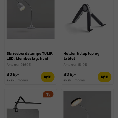
Skrivebordslampe TULIP,
Holder til laptop og
LED, klembeslag, hvid
tablet
Art. nr.
:
91603
Art. nr.
:
15105
325,-
325,-
KØB
KØB
ekskl. moms
ekskl. moms
Ny