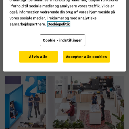
i forhold til sociale medier og analysere vores traffik. Vi deler
også information vedrørende din brug af vores hjemmeside på
vores sociale medier, i reklamer og med analytiske
samarbejdspartnere.
Cookiepolitik
Skrivebordslampe
Papirkurv, Ø 295x355
Cookie - indstillinger
LIBRA, LED, sort
mm, 18 L, sort
Art. nr.
:
91208
Art. nr.
:
125221
Afvis alle
Accepter alle cookies
940,-
115,-
KØB
KØB
ekskl. moms
ekskl. moms