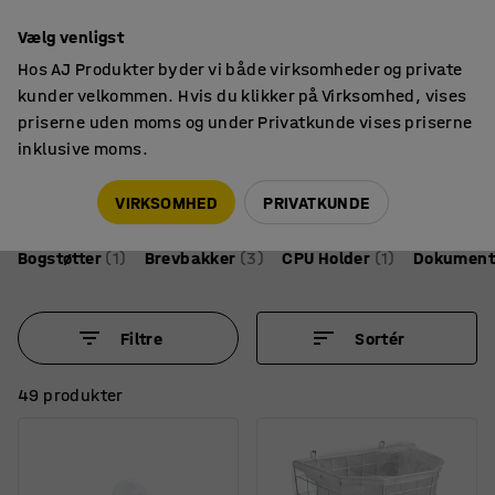
14 dages returret
Vælg venligst
Hos AJ Produkter byder vi både virksomheder og private
kunder velkommen. Hvis du klikker på Virksomhed, vises
priserne uden moms og under Privatkunde vises priserne
inklusive moms.
Kontortilbehør
Skrivebordstilbehør
Skrivebordstilbehør
VIRKSOMHED
PRIVATKUNDE
Bogstøtter
(1)
Brevbakker
(3)
CPU Holder
(1)
Dokument
Filtre
Sortér
49 produkter