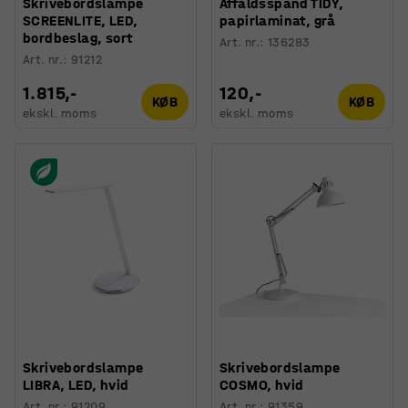
Skrivebordslampe
Affaldsspand TIDY,
SCREENLITE, LED,
papirlaminat, grå
bordbeslag, sort
Art. nr.
:
136283
Art. nr.
:
91212
1.815,-
120,-
KØB
KØB
ekskl. moms
ekskl. moms
Skrivebordslampe
Skrivebordslampe
LIBRA, LED, hvid
COSMO, hvid
Art. nr.
:
91209
Art. nr.
:
91359