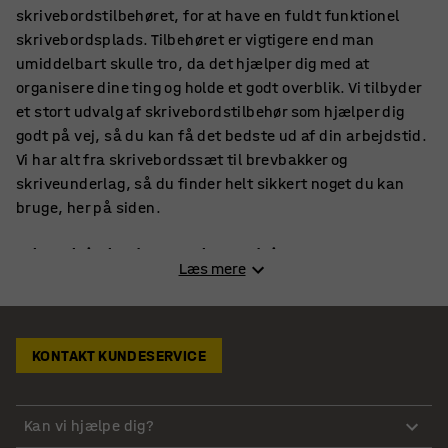
skrivebordstilbehøret, for at have en fuldt funktionel
skrivebordsplads. Tilbehøret er vigtigere end man
umiddelbart skulle tro, da det hjælper dig med at
organisere dine ting og holde et godt overblik. Vi tilbyder
et stort udvalg af skrivebordstilbehør som hjælper dig
godt på vej, så du kan få det bedste ud af din arbejdstid.
Vi har alt fra skrivebordssæt til brevbakker og
skriveunderlag, så du finder helt sikkert noget du kan
bruge, her på siden.
Køb et skrivebordssæt og kom godt i gang
Læs mere
Hvis du starter helt fra bunden, så er et skrivebordssæt
et rigtig godt valg. Sættene kommer i forskellige
størrelser, alt efter hvor meget tilbehør du har brug for.
Du kan eksempelvis vælge et sæt til selve bordet, som
KONTAKT KUNDESERVICE
indeholder beholdere til kuglepenne, post-its, blyanter,
clips eller andre småting. Du kan også vælge det helt
Kan vi hjælpe dig?
store sæt, som derudover også indeholder papirkurv,