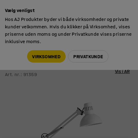
14 dages returret
Vælg venligst
Hos AJ Produkter byder vi både virksomheder og private
kunder velkommen. Hvis du klikker på Virksomhed, vises
priserne uden moms og under Privatkunde vises priserne
inklusive moms.
Lamper
Skrivebordslamper & arkitektlamper
VIRKSOMHED
PRIVATKUNDE
Skrivebordslampe COSMO
Hvid
Vis i AR
Art. nr.
:
91359