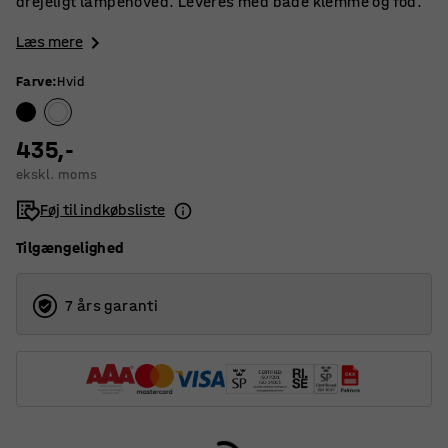
drejeligt lampehoved. Leveres med både klemme og fod.
Læs mere
Farve
:
Hvid
435,-
ekskl. moms
Føj til indkøbsliste
Tilgængelighed
7 års garanti