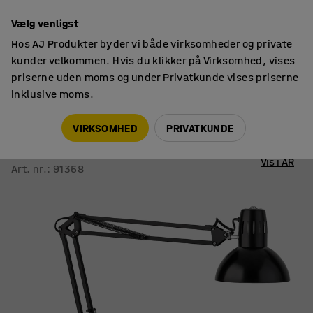
14 dages returret
Vælg venligst
Hos AJ Produkter byder vi både virksomheder og private
kunder velkommen. Hvis du klikker på Virksomhed, vises
priserne uden moms og under Privatkunde vises priserne
inklusive moms.
Lamper
Skrivebordslamper & arkitektlamper
VIRKSOMHED
PRIVATKUNDE
Skrivebordslampe COSMO
Sort
Vis i AR
Art. nr.
:
91358