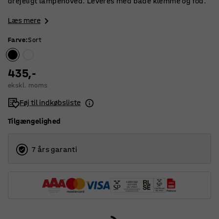
drejeligt lampehoved. Leveres med både klemme og fod.
Læs mere
Farve
:
Sort
435,-
ekskl. moms
Føj til indkøbsliste
Tilgængelighed
7 års garanti