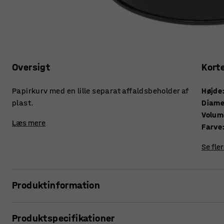
Oversigt
Kort
Papirkurv med en lille separat affaldsbeholder af
Højde
plast.
Diame
Volum
Læs mere
Farve
Se fle
Produktinformation
Smart papirkurv af stærkt og stabilt metal med dekorativ
Produktspecifikationer
udtagelige sorteringsindsats kan du let kildesortere dit ko