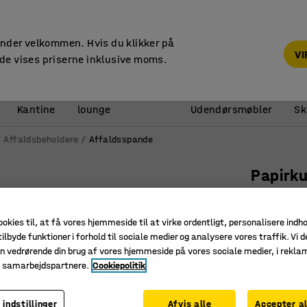
14 dages returret
under velkommen. Hvis du klikker på
V
de vises priserne inklusive moms.
Reception &
Kantine
lounge
Udendørsmøbler
Sk
Affaldsbeholdere
Affaldsspande
Papirku
Art. nr.
:
12
ookies til, at få vores hjemmeside til at virke ordentligt, personalisere indh
Udtagelig
ilbyde funktioner i forhold til sociale medier og analysere vores traffik. Vi d
Pladsbes
n vedrørende din brug af vores hjemmeside på vores sociale medier, i rekl
Til mindr
e samarbejdspartnere.
Cookiepolitik
235,-
 indstillinger
Afvis alle
Accepter al