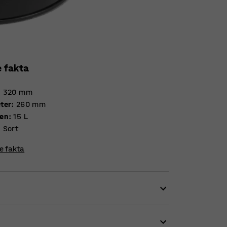
e fakta
:
320
mm
ter
:
260
mm
en
:
15
L
:
Sort
re fakta
e udstansede huller foroven. Takket være den
ntoraffald allerede ved skrivebordet, og