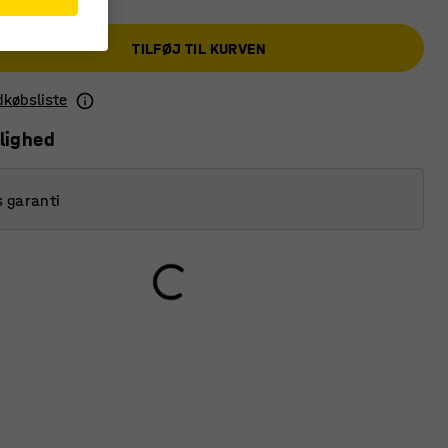
TILFØJ TIL KURVEN
ndkøbsliste
lighed
s garanti