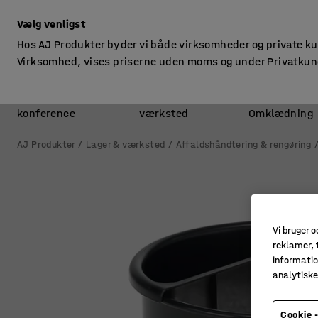
ekskl. moms
Vælg venligst
Hos AJ Produkter byder vi både virksomheder og private k
Virksomhed, vises priserne uden moms og under Privatkun
Kontor &
Lager &
konference
værksted
Omklædning
AJ Produkter
Lager & værksted
Affaldshåndtering & rengøring
Vi bruger c
reklamer, t
informatio
analytisk
Cookie -