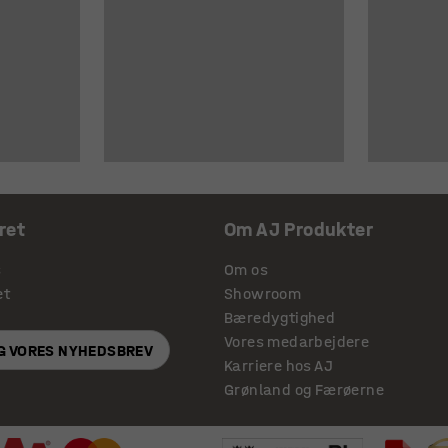
ret
Om AJ Produkter
s
Om os
et
Showroom
Bæredygtighed
Vores medarbejdere
IG VORES NYHEDSBREV
Karriere hos AJ
Grønland og Færøerne