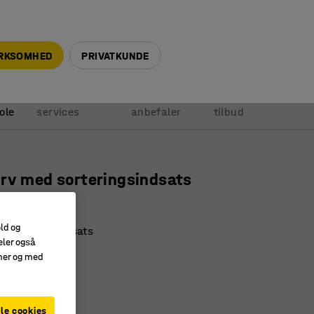
+45 5940 0999
info@ajprodukter.dk
IRKSOMHED
PRIVATKUNDE
Vores
Vi
Anmod om
ole
services
anbefaler
tilbud
rv med sorteringsindsats
5227
old og
 sorteringsindsats
eler også
parende
amer og med
e kildesortering
le cookies