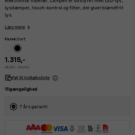
elektronisk tilbehør. Lampen er udstyret med LED-lys,
lysdæmper, touch-kontrol og filter, der giver blændfrit
lys.
Læs mere
Farve
:
Sort
1.315,-
ekskl. moms
Føj til indkøbsliste
Tilgængelighed
7 års garanti