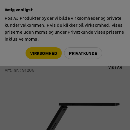
14 dages returret
Vælg venligst
Hos AJ Produkter byder vi både virksomheder og private
kunder velkommen. Hvis du klikker på Virksomhed, vises
priserne uden moms og under Privatkunde vises priserne
inklusive moms.
Lamper
Skrivebordslamper & arkitektlamper
VIRKSOMHED
PRIVATKUNDE
Skrivebordslampe INLITE
LED, sort
Vis i AR
Art. nr.
:
91205