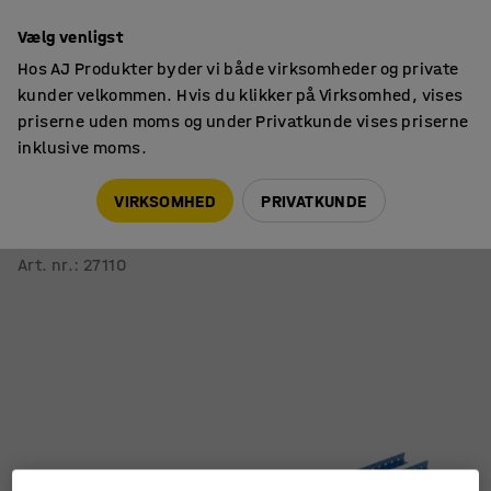
14 dages returret
Vælg venligst
Hos AJ Produkter byder vi både virksomheder og private
kunder velkommen. Hvis du klikker på Virksomhed, vises
priserne uden moms og under Privatkunde vises priserne
inklusive moms.
Lager & værksted
Tilbehør
VIRKSOMHED
PRIVATKUNDE
Åben gavl til reol MIX
2100x400 mm, blå
Art. nr.
:
27110