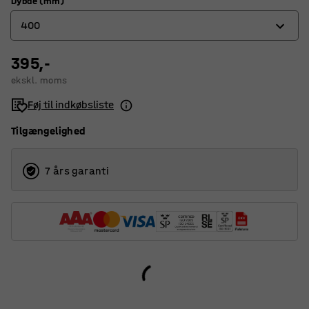
Dybde (mm)
400
395,-
400
ekskl. moms
500
Føj til indkøbsliste
600
Tilgængelighed
7 års garanti