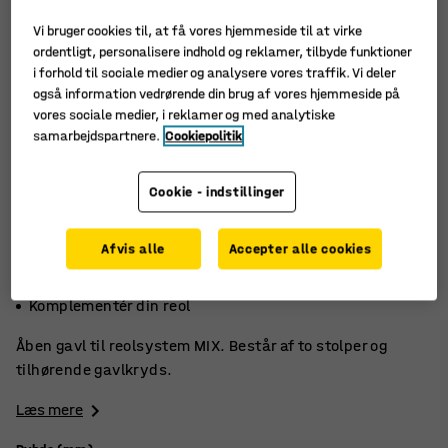
Vi bruger cookies til, at få vores hjemmeside til at virke
ordentligt, personalisere indhold og reklamer, tilbyde funktioner
i forhold til sociale medier og analysere vores traffik. Vi deler
også information vedrørende din brug af vores hjemmeside på
vores sociale medier, i reklamer og med analytiske
samarbejdspartnere.
Cookiepolitik
Cookie - indstillinger
Afvis alle
Accepter alle cookies
Fås i fire højder
Til reolsystem MIX
Komplementér din reol
Åben gavl til reolsystem MIX. Består af to stolper og
tilhørende gavlkryds.
Læs mere