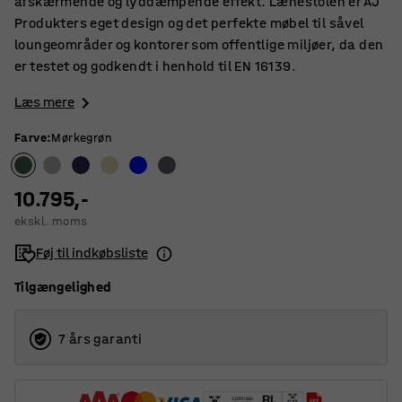
afskærmende og lyddæmpende effekt. Lænestolen er AJ
Produkters eget design og det perfekte møbel til såvel
loungeområder og kontorer som offentlige miljøer, da den
er testet og godkendt i henhold til EN 16139.
Læs mere
Farve
:
Mørkegrøn
10.795,-
ekskl. moms
Føj til indkøbsliste
Tilgængelighed
7 års garanti