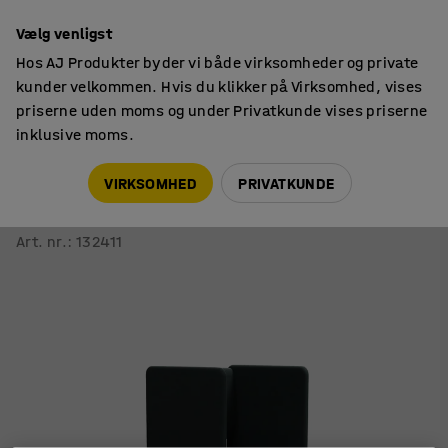
14 dages returret
Vælg venligst
Hos AJ Produkter byder vi både virksomheder og private
kunder velkommen. Hvis du klikker på Virksomhed, vises
priserne uden moms og under Privatkunde vises priserne
inklusive moms.
Siddemøbler
Akustiksofaer
VIRKSOMHED
PRIVATKUNDE
Lænestol CLEAR SOUND
1-personers, stof Focus Melange, grøn
Art. nr.
:
132411