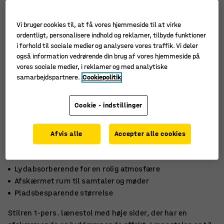
Vi bruger cookies til, at få vores hjemmeside til at virke
ordentligt, personalisere indhold og reklamer, tilbyde funktioner
i forhold til sociale medier og analysere vores traffik. Vi deler
også information vedrørende din brug af vores hjemmeside på
vores sociale medier, i reklamer og med analytiske
samarbejdspartnere.
Cookiepolitik
Cookie - indstillinger
Afvis alle
Accepter alle cookies
Lydabsorberende for en rolig atmosfære
Afskærmet rum til samtaler og møder
Pladsbesparende størrelse
Stilren 1-pers. lænestol med høje sider, der har en