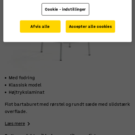
Cookie - indstillinger
Afvis alle
Accepter alle cookies
Med fodring
Klassisk model
Højtrykslaminat
Flot bartaburet med rørstel og rundt sæde med slidstærk
overflade.
Læs mere