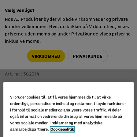
14 dages returret
Vælg venligst
Hos AJ Produkter byder vi både virksomheder og private
kunder velkommen. Hvis du klikker på Virksomhed, vises
priserne uden moms og under Privatkunde vises priserne
inklusive moms.
Siddemøbler til kantine
Barstole
VIRKSOMHED
PRIVATKUNDE
Barstol TIMMY
Hvidt stel, grønt sæde, H 630 mm
Art. nr.
:
362514
Vi bruger cookies til, at få vores hjemmeside til at virke
ordentligt, personalisere indhold og reklamer, tilbyde funktioner
i forhold til sociale medier og analysere vores traffik. Vi deler
også information vedrørende din brug af vores hjemmeside på
vores sociale medier, i reklamer og med analytiske
samarbejdspartnere.
Cookiepolitik