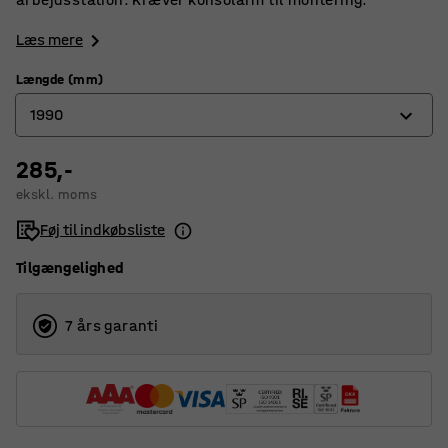
Læs mere
Længde (mm)
1990
285,-
1490
ekskl. moms
1990
Føj til indkøbsliste
Tilgængelighed
7 års garanti