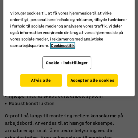
Vi bruger cookies til, at få vores hjemmeside til at virke
ordentligt, personalisere indhold og reklamer, tilbyde funktioner
i forhold til sociale medier og analysere vores traffik. Vi deler
også information vedrørende din brug af vores hjemmeside på
vores sociale medier, i reklamer og med analytiske
samarbejdspartnere.
Cookiepolitik
Cookie - indstillinger
Afvis alle
Accepter alle cookies
Giver flere opbevaringsmuligheder
Hjælper med at skabe et fleksibelt system
Robust konstruktion
C-profil på langs til montering mellem konsolarme på
arbejdsbord. Anvendes til at hænge for eksempel
armaturer op for at få en bedre belysning ved din
arbejdsstation. Kræver konsolarm til montering.