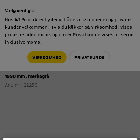
14 dages returret
Vælg venligst
Hos AJ Produkter byder vi både virksomheder og private
kunder velkommen. Hvis du klikker på Virksomhed, vises
priserne uden moms og under Privatkunde vises priserne
inklusive moms.
Lager & værksted
Tilbehør
VIRKSOMHED
PRIVATKUNDE
Beslag med C-profil til montering på
konsolarme på arbejdsbord ROBUST/SOLID
1990 mm, mørkegrå
Art. nr.
:
22239