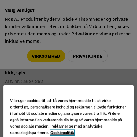
14 dages returret
Vælg venligst
Hos AJ Produkter byder vi både virksomheder og private
kunder velkommen. Hvis du klikker på Virksomhed, vises
priserne uden moms og under Privatkunde vises priserne
inklusive moms.
Skoleborde, fast højde
Rektangulære skoleborde
VIRKSOMHED
PRIVATKUNDE
Bord PLURAL
1600x800x600 mm, støjreducerende højtrykslaminat,
birk, sølv
Art. nr.
:
3594252
Vi bruger cookies til, at få vores hjemmeside til at virke
ordentligt, personalisere indhold og reklamer, tilbyde funktioner
i forhold til sociale medier og analysere vores traffik. Vi deler
også information vedrørende din brug af vores hjemmeside på
vores sociale medier, i reklamer og med analytiske
samarbejdspartnere.
Cookiepolitik