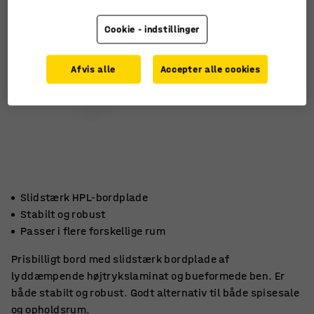
Cookie - indstillinger
Afvis alle
Accepter alle cookies
Slidstærk HPL-bordplade
Stabilt og robust
Passer i flere forskellige rum
Prisbilligt bord med slidstærk bordplade af
lyddæmpende højtrykslaminat og bueformede ben. Er
både stabilt og robust. Godt alternativ til både spisesale
og opholdsrum.