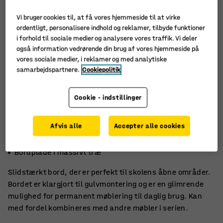
Vi bruger cookies til, at få vores hjemmeside til at virke
ordentligt, personalisere indhold og reklamer, tilbyde funktioner
i forhold til sociale medier og analysere vores traffik. Vi deler
også information vedrørende din brug af vores hjemmeside på
vores sociale medier, i reklamer og med analytiske
samarbejdspartnere.
Cookiepolitik
Cookie - indstillinger
Afvis alle
Accepter alle cookies
Slidstærkt
Klargjort til gulvmontering
Bordplade i massivt træ
Slidstærkt bord, der er perfekt til skolens åbne områder.
Bordet er klargjort til gulvmontering og er en glimrende
mulighed for permanent møblering til daglig brug. Kan
med fordel kombineres med andre møbler i serien.