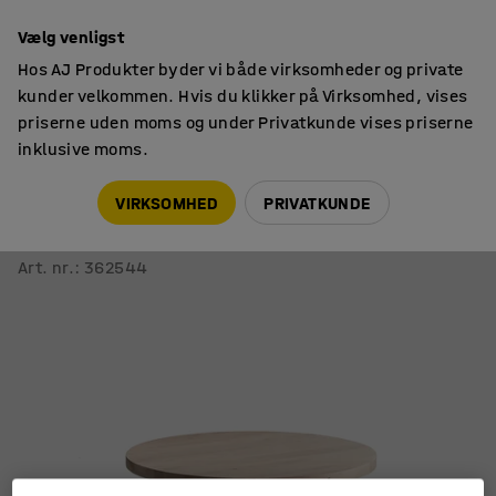
14 dages returret
Vælg venligst
Hos AJ Produkter byder vi både virksomheder og private
kunder velkommen. Hvis du klikker på Virksomhed, vises
priserne uden moms og under Privatkunde vises priserne
inklusive moms.
Skoleborde, fast højde
Runde skoleborde
VIRKSOMHED
PRIVATKUNDE
Bord UNITE
Ø 900 mm, birk
Art. nr.
:
362544