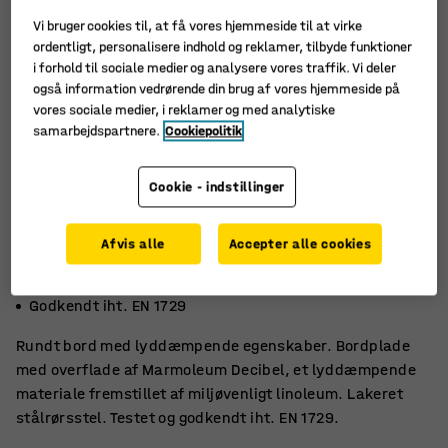
Vi bruger cookies til, at få vores hjemmeside til at virke
ordentligt, personalisere indhold og reklamer, tilbyde funktioner
i forhold til sociale medier og analysere vores traffik. Vi deler
også information vedrørende din brug af vores hjemmeside på
vores sociale medier, i reklamer og med analytiske
samarbejdspartnere.
Cookiepolitik
Cookie - indstillinger
Afvis alle
Accepter alle cookies
Miljøvenligt linoleum
Lyddæmpende
Godkendt iht. EN 1729
Rundt bord med lyddæmpende egenskaber. Bordplade
med overflade af Marmoleum Decibel, et lyddæmpende
materiale fremstillet af miljøvenligt linoleum. Lakeret
stålrørsstel. Testet og godkendt iht. EN 1729.