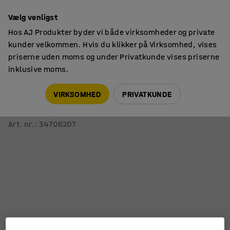
14 dages returret
Vælg venligst
Hos AJ Produkter byder vi både virksomheder og private
kunder velkommen. Hvis du klikker på Virksomhed, vises
priserne uden moms og under Privatkunde vises priserne
inklusive moms.
Skoleborde, fast højde
Runde skoleborde
VIRKSOMHED
PRIVATKUNDE
Bord SONITUS
Ø1200x600 mm, sølvfarvet stel, linoleum, mørkegrå
Art. nr.
:
34706207