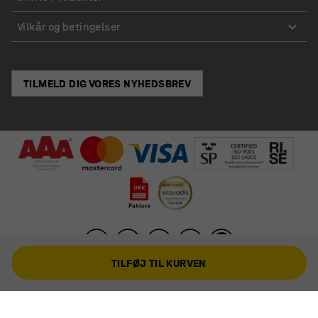
Vilkår og betingelser
TILMELD DIG VORES NYHEDSBREV
TILFØJ TIL KURVEN